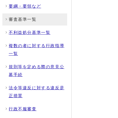
要綱・要領など
審査基準一覧
不利益処分基準一覧
複数の者に対する行政指導
一覧
規則等を定める際の意見公
募手続
法令等違反に対する違反是
正措置
行政不服審査