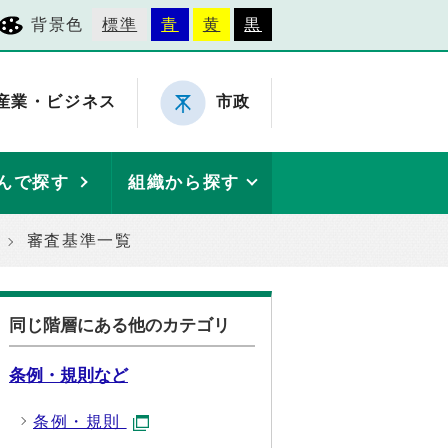
背景色
標準
青
黄
黒
産業・ビジネス
市政
んで探す
組織から探す
審査基準一覧
同じ階層にある他のカテゴリ
条例・規則など
条例・規則