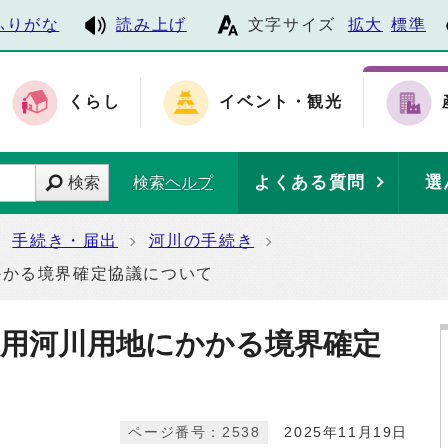
ふりがな
読み上げ
文字サイズ
拡大
標準
くらし
イベント・観光
よくある質問
選
検索
検索ヘルプ
手続き・届出
河川の手続き
かかる境界確定協議について
準用河川用地にかかる境界確定
ページ番号：2538
2025年11月19日