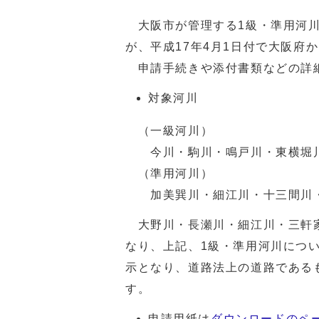
大阪市が管理する1級・準用河川
が、平成17年4月1日付で大阪府
申請手続きや添付書類などの詳細
対象河川
（一級河川）
今川・駒川・鳴戸川・東横堀川
（準用河川）
加美巽川・細江川・十三間川
大野川・長瀬川・細江川・三軒家
なり、上記、1級・準用河川につ
示となり、道路法上の道路である
す。
申請用紙は
ダウンロードのペ