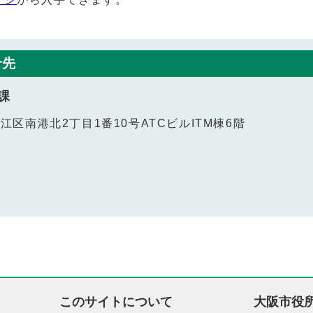
せ先
課
之江区南港北2丁目1番10号ATCビルITM棟6階
このサイトについて
大阪市役