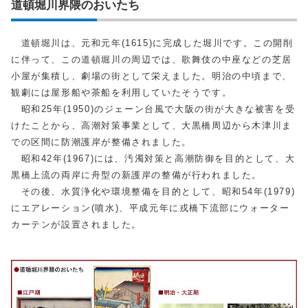
道頓堀川界隈のおいたち
道頓堀川は、元和元年(1615)に完成した堀川です。この開削
に伴って、この道頓堀川の周辺では、歌舞伎の中座などの芝居
小屋が集積し、劇場の街として栄えました。明治の中頃まで、
観劇には屋形船や茶船を利用していたそうです。
昭和25年(1950)のジェーン台風で大阪の街が大きな被害を受
けたことから、高潮対策事業として、大黒橋周辺から木津川ま
での区間に防潮護岸が整備されました。
昭和42年(1967)には、汚濁対策と高潮防御を目的として、大
黒橋上流の両岸に舟型の新護岸の整備が行われました。
その後、水質浄化や環境整備を目的として、昭和54年(1979)
にエアレーション(噴水)、平成元年に戎橋下流部にウォーター
カーテンが設置されました。