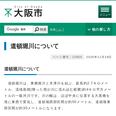
メニュー
検索
他の探し方
検索ヘルプ
道頓堀川について
ページ番号：10856
2025年11月19日
道頓堀川について
道頓堀川は、東横堀川と木津川を結ぶ、延長約2.7キロメー
トル、流域面積(降った雨が川に流れ込む範囲)約4キロ平方メー
トルの一級河川です。川の幅は、ほぼ中央に位置する大黒橋を
境に東西で変化し、道頓堀西部区間が約50メートル、道頓堀東
部区間が約30メートルになります。