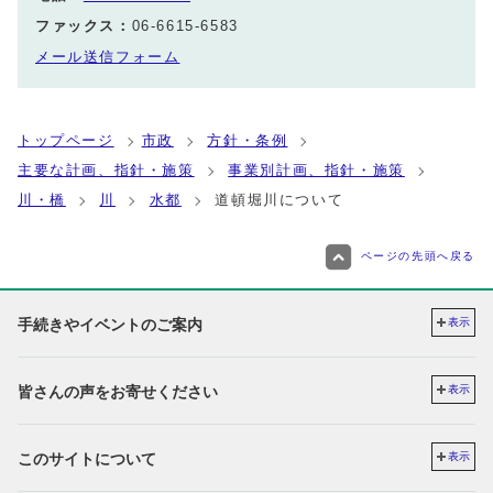
ファックス：
06-6615-6583
メール送信フォーム
トップページ
市政
方針・条例
主要な計画、指針・施策
事業別計画、指針・施策
川・橋
川
水都
道頓堀川について
ページの先頭へ戻る
手続きやイベントのご案内
表示
皆さんの声をお寄せください
表示
このサイトについて
表示