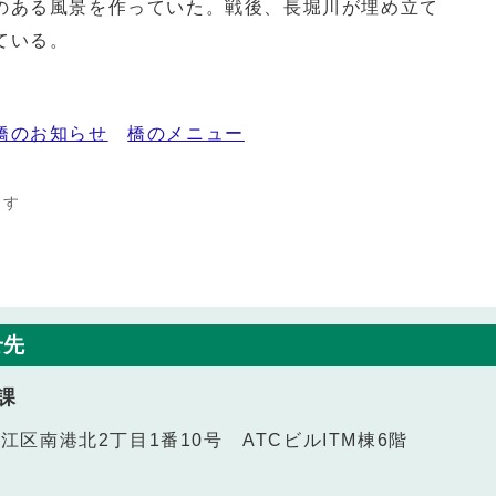
のある風景を作っていた。戦後、長堀川が埋め立て
ている。
橋のお知らせ
橋のメニュー
ます
せ先
課
之江区南港北2丁目1番10号 ATCビルITM棟6階