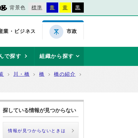
背景色
標準
青
黄
黒
産業・ビジネス
市政
んで探す
組織から探す
策
川・橋
橋
橋の紹介
探している情報が見つからない
情報が見つからないときは