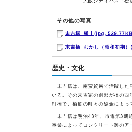
大阪シティバス「松屋
その他の写真
末吉橋_橋上(jpg, 529.77KB
末吉橋_むかし（昭和初期）(jpg
歴史・文化
末吉橋は、南蛮貿易で活躍した平
いる。その末吉家の別邸が橋の西
町橋で、橋筋の町々の醵金によっ
末吉橋は明治43年、市電第3期
事業によってコンクリート製のア