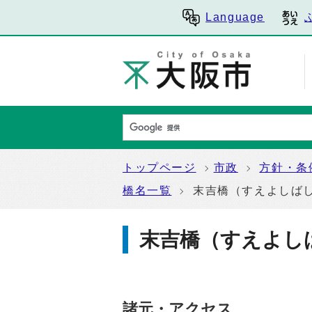
Language
トップページ
市政
方針・条
橋名一覧
末吉橋（すえよしば
末吉橋（すえよし
諸元・アクセス