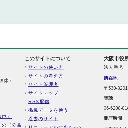
このサイトについて
大阪市役
サイトの使い方
法人番号：6
サイトの考え方
所在地
中無休）
サイト管理者
〒530-8
サイトマップ
電話
RSS配信
06-6208-
掲載データを使う
の声）
開庁時間
過去のサイト
もの（公益
リニューアルにあたって