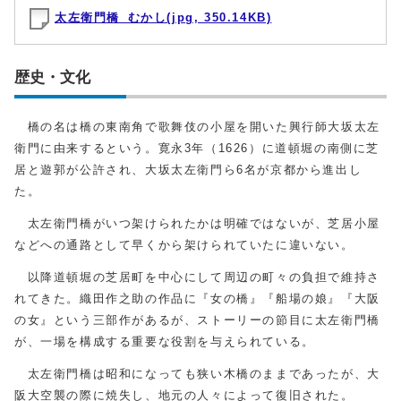
太左衛門橋_むかし(jpg, 350.14KB)
歴史・文化
橋の名は橋の東南角で歌舞伎の小屋を開いた興行師大坂太左
衛門に由来するという。寛永3年（1626）に道頓堀の南側に芝
居と遊郭が公許され、大坂太左衛門ら6名が京都から進出し
た。
太左衛門橋がいつ架けられたかは明確ではないが、芝居小屋
などへの通路として早くから架けられていたに違いない。
以降道頓堀の芝居町を中心にして周辺の町々の負担で維持さ
れてきた。織田作之助の作品に『女の橋』『船場の娘』『大阪
の女』という三部作があるが、ストーリーの節目に太左衛門橋
が、一場を構成する重要な役割を与えられている。
太左衛門橋は昭和になっても狭い木橋のままであったが、大
阪大空襲の際に焼失し、地元の人々によって復旧された。