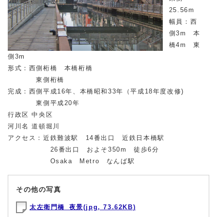
25.56m
幅員：西
側3m 本
橋4m 東
側3m
形式：西側桁橋 本橋桁橋
東側桁橋
完成：西側平成16年、本橋昭和33年（平成18年度改修)
東側平成20年
行政区 中央区
河川名 道頓堀川
アクセス：近鉄難波駅 14番出口 近鉄日本橋駅
26番出口 およそ350m 徒歩6分
Osaka Metro なんば駅
その他の写真
太左衛門橋_夜景(jpg, 73.62KB)