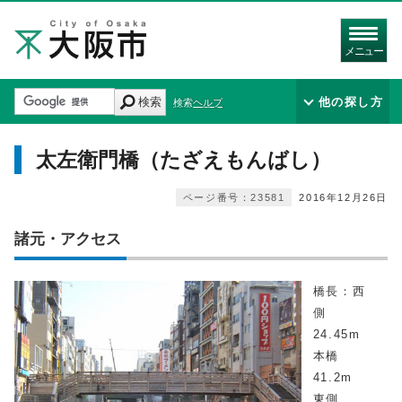
メニュー
検索
他の探し方
検索ヘルプ
太左衛門橋（たざえもんばし）
ページ番号：23581
2016年12月26日
諸元・アクセス
橋長：西
側
24.45m
本橋
41.2m
東側