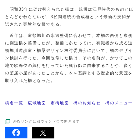
昭和33年に架け替えられた橋は、規模は江戸時代のものとほ
とんどかわらないが、3径間連続の合成桁という最新の技術が
試された実験的な橋である。
近年は、道頓堀川の水辺整備に合わせて、本橋の西側と東側
に側道橋を整備したが、整備にあたっては、有識者から成る道
頓堀川遊歩道・橋梁デザイン検討委員会において、橋のデザイ
ン検討を行った。今回改修した橋は、その名前が、かつてこの
地で歌舞伎の興行を行っていた興行師に由来することや、多く
の芝居小屋があったことから、木を基調とする歴史的な意匠を
取り入れた橋となった。
橋名一覧
広域地図
市街地図
橋のお知らせ
橋のメニュー
SNSリンクは別ウィンドウで開きます