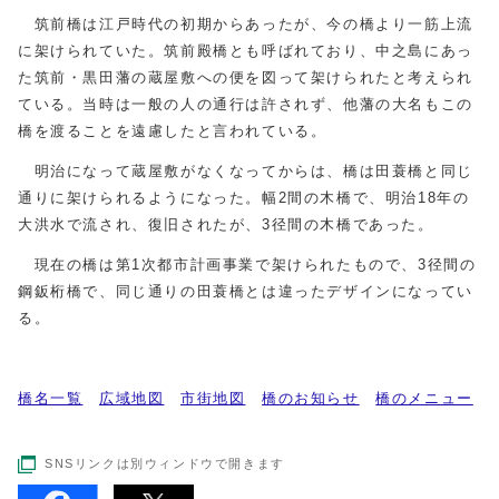
筑前橋は江戸時代の初期からあったが、今の橋より一筋上流
に架けられていた。筑前殿橋とも呼ばれており、中之島にあっ
た筑前・黒田藩の蔵屋敷への便を図って架けられたと考えられ
ている。当時は一般の人の通行は許されず、他藩の大名もこの
橋を渡ることを遠慮したと言われている。
明治になって蔵屋敷がなくなってからは、橋は田蓑橋と同じ
通りに架けられるようになった。幅2間の木橋で、明治18年の
大洪水で流され、復旧されたが、3径間の木橋であった。
現在の橋は第1次都市計画事業で架けられたもので、3径間の
鋼鈑桁橋で、同じ通りの田蓑橋とは違ったデザインになってい
る。
橋名一覧
広域地図
市街地図
橋のお知らせ
橋のメニュー
SNSリンクは別ウィンドウで開きます