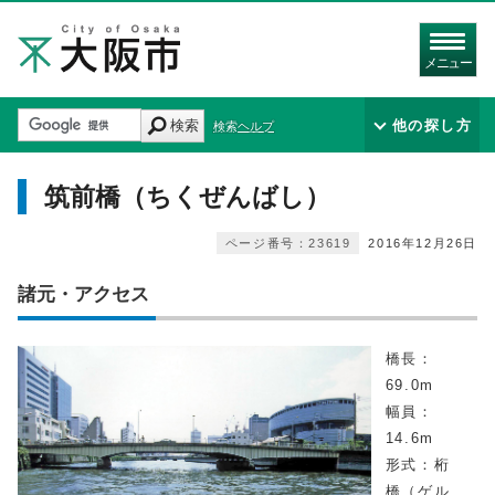
メニュー
検索
他の探し方
検索ヘルプ
筑前橋（ちくぜんばし）
ページ番号：23619
2016年12月26日
諸元・アクセス
橋長：
69.0m
幅員：
14.6m
形式：桁
橋（ゲル