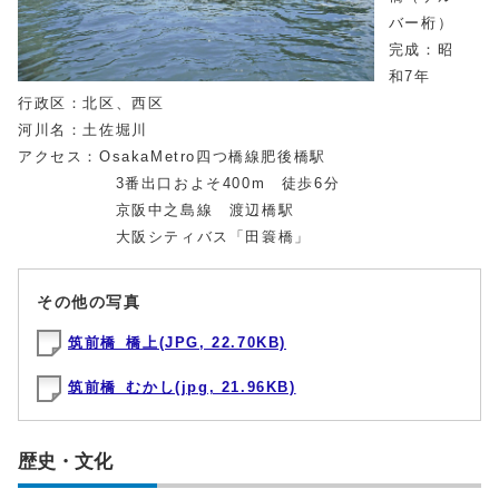
バー桁）
完成：昭
和7年
行政区：北区、西区
河川名：土佐堀川
アクセス：OsakaMetro四つ橋線肥後橋駅
3番出口およそ400m 徒歩6分
京阪中之島線 渡辺橋駅
大阪シティバス「田簑橋」
その他の写真
筑前橋_橋上(JPG, 22.70KB)
筑前橋_むかし(jpg, 21.96KB)
歴史・文化