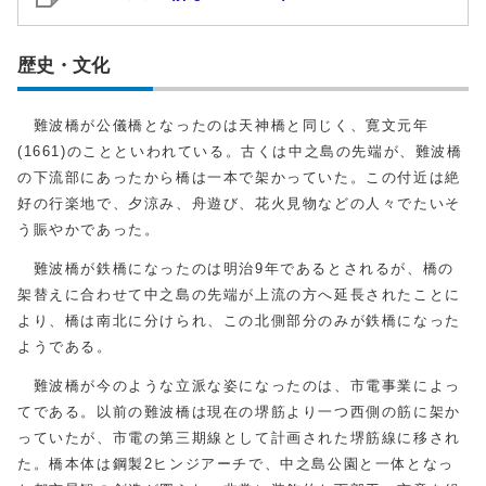
歴史・文化
難波橋が公儀橋となったのは天神橋と同じく、寛文元年
(1661)のことといわれている。古くは中之島の先端が、難波橋
の下流部にあったから橋は一本で架かっていた。この付近は絶
好の行楽地で、夕涼み、舟遊び、花火見物などの人々でたいそ
う賑やかであった。
難波橋が鉄橋になったのは明治9年であるとされるが、橋の
架替えに合わせて中之島の先端が上流の方へ延長されたことに
より、橋は南北に分けられ、この北側部分のみが鉄橋になった
ようである。
難波橋が今のような立派な姿になったのは、市電事業によっ
てである。以前の難波橋は現在の堺筋より一つ西側の筋に架か
っていたが、市電の第三期線として計画された堺筋線に移され
た。橋本体は鋼製2ヒンジアーチで、中之島公園と一体となっ