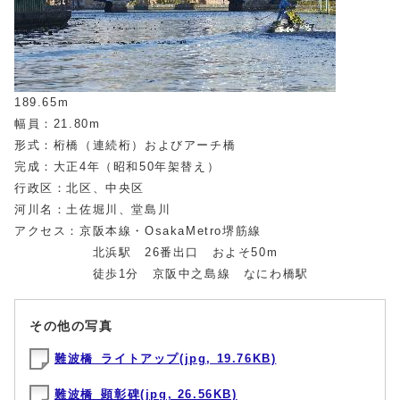
189.65m
幅員：21.80m
形式：桁橋（連続桁）およびアーチ橋
完成：大正4年（昭和50年架替え）
行政区：北区、中央区
河川名：土佐堀川、堂島川
アクセス：京阪本線・OsakaMetro堺筋線
北浜駅 26番出口 およそ50m
徒歩1分 京阪中之島線 なにわ橋駅
その他の写真
難波橋_ライトアップ(jpg, 19.76KB)
難波橋_顕彰碑(jpg, 26.56KB)