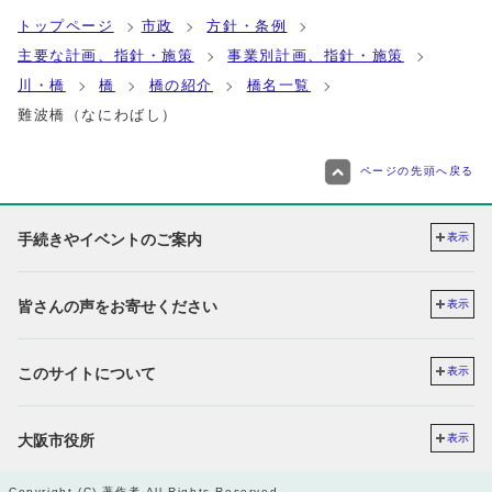
トップページ
市政
方針・条例
主要な計画、指針・施策
事業別計画、指針・施策
川・橋
橋
橋の紹介
橋名一覧
難波橋（なにわばし）
ページの先頭へ戻る
手続きやイベントのご案内
表示
皆さんの声をお寄せください
表示
このサイトについて
表示
大阪市役所
表示
Copyright (C) 著作者 All Rights Reserved.