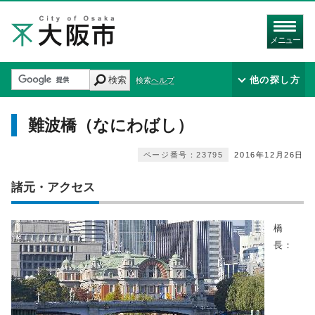
メニュー
検索
他の探し方
検索ヘルプ
難波橋（なにわばし）
ページ番号：23795
2016年12月26日
諸元・アクセス
橋
長：