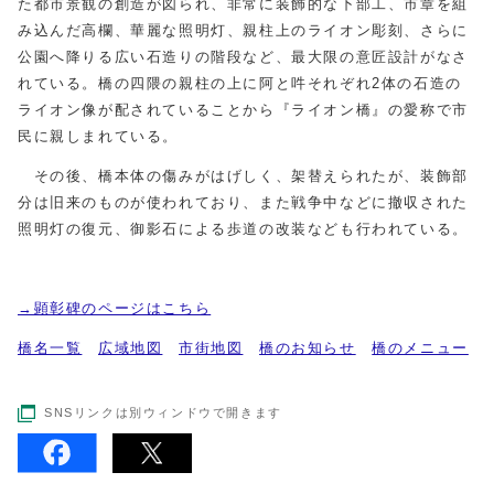
た都市景観の創造が図られ、非常に装飾的な下部工、市章を組
み込んだ高欄、華麗な照明灯、親柱上のライオン彫刻、さらに
公園へ降りる広い石造りの階段など、最大限の意匠設計がなさ
れている。橋の四隈の親柱の上に阿と吽それぞれ2体の石造の
ライオン像が配されていることから『ライオン橋』の愛称で市
民に親しまれている。
その後、橋本体の傷みがはげしく、架替えられたが、装飾部
分は旧来のものが使われており、また戦争中などに撤収された
照明灯の復元、御影石による歩道の改装なども行われている。
→顕彰碑のページはこちら
橋名一覧
広域地図
市街地図
橋のお知らせ
橋のメニュー
SNSリンクは別ウィンドウで開きます