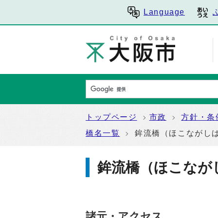
Language
トップページ
市政
方針・条
橋名一覧
鉾流橋（ほこながし
鉾流橋（ほこなが
諸元・アクセス