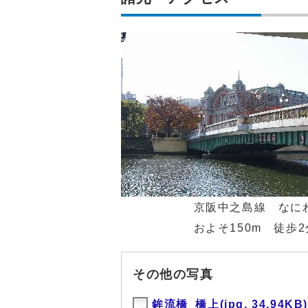
京阪中之島線 なにわ橋
およそ150m 徒歩2
その他の写真
鉾流橋_橋上(jpg, 34.94KB