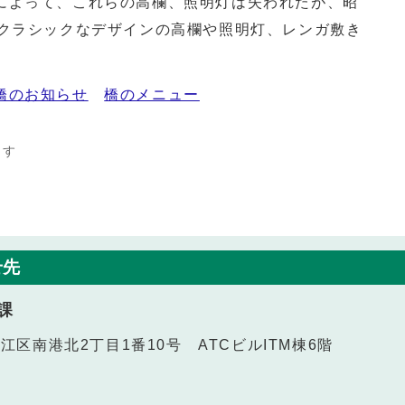
よって、これらの高欄、照明灯は失われたが、昭
たクラシックなデザインの高欄や照明灯、レンガ敷き
橋のお知らせ
橋のメニュー
ます
せ先
課
之江区南港北2丁目1番10号 ATCビルITM棟6階