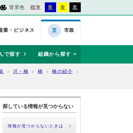
背景色
標準
青
黄
黒
産業・ビジネス
市政
んで探す
組織から探す
策
川・橋
橋
橋の紹介
探している情報が見つからない
情報が見つからないときは