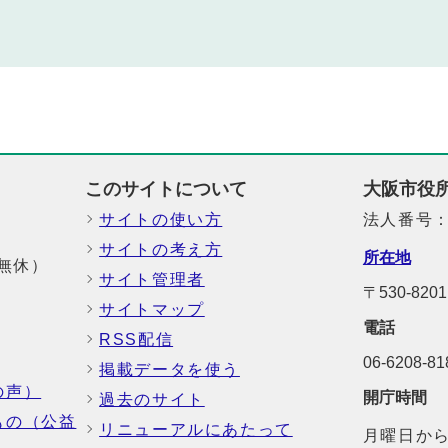
このサイトについて
大阪市役
サイトの使い方
法人番号：6
サイトの考え方
所在地
中無休）
サイト管理者
〒530-8
サイトマップ
電話
RSS配信
06-6208-
掲載データを使う
の声）
開庁時間
過去のサイト
もの（公益
リニューアルにあたって
月曜日から