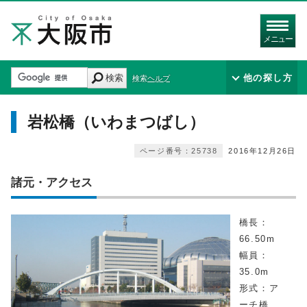
メニュー
検索
他の探し方
検索ヘルプ
岩松橋（いわまつばし）
ページ番号：25738
2016年12月26日
諸元・アクセス
橋長：
66.50m
幅員：
35.0m
形式：ア
ーチ橋