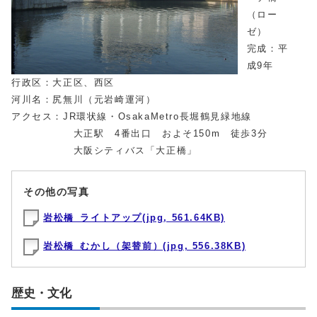
（ロー
ゼ）
完成：平
成9年
行政区：大正区、西区
河川名：尻無川（元岩崎運河）
アクセス：JR環状線・OsakaMetro長堀鶴見緑地線
大正駅 4番出口 およそ150m 徒歩3分
大阪シティバス「大正橋」
その他の写真
岩松橋_ライトアップ(jpg, 561.64KB)
岩松橋_むかし（架替前）(jpg, 556.38KB)
歴史・文化