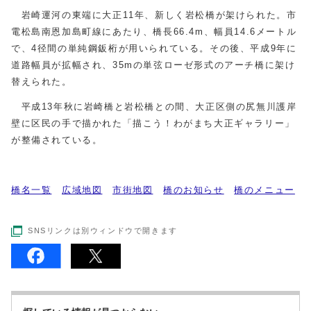
岩崎運河の東端に大正11年、新しく岩松橋が架けられた。市
電松島南恩加島町線にあたり、橋長66.4m、幅員14.6メートル
で、4径間の単純鋼鈑桁が用いられている。その後、平成9年に
道路幅員が拡幅され、35mの単弦ローゼ形式のアーチ橋に架け
替えられた。
平成13年秋に岩崎橋と岩松橋との間、大正区側の尻無川護岸
壁に区民の手で描かれた「描こう！わがまち大正ギャラリー」
が整備されている。
橋名一覧
広域地図
市街地図
橋のお知らせ
橋のメニュー
SNSリンクは別ウィンドウで開きます