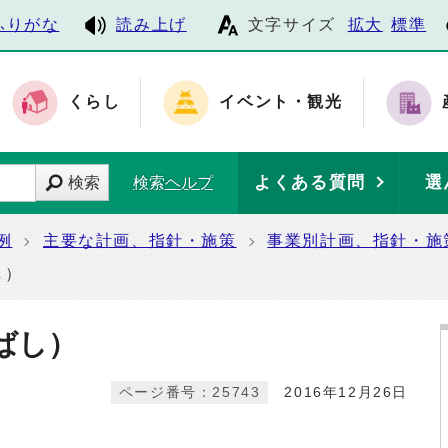
ふりがな
読み上げ
文字サイズ
拡大
標準
くらし
イベント・観光
よくある質問
選
検索
検索ヘルプ
例
主要な計画、指針・施策
事業別計画、指針・施
し）
ばし）
ページ番号：25743
2016年12月26日