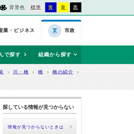
背景色
標準
青
黄
黒
産業・ビジネス
市政
んで探す
組織から探す
策
川・橋
橋
橋の紹介
探している情報が見つからない
情報が見つからないときは