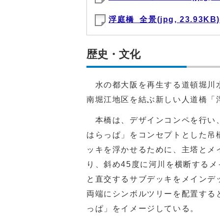
浮庭橋_全景(jpg, 23.93KB
歴史・文化
水の都大阪を再生する道頓堀川水
南堀江地区を結ぶ新しい人道橋「浮
本橋は、デザインコンペを行い、
はらっぱ」をコンセプトとした吊
ッキを浮かせるために、主塔とメ
り、斜め45度に河川を横断する
と直交するサブデッキをメインデ
両端にシンボルツリーを配置する
っぱ」をイメージしている。