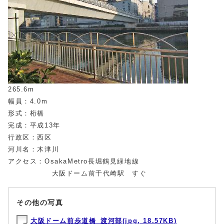
265.6m
幅員：4.0m
形式：桁橋
完成：平成13年
行政区：西区
河川名：木津川
アクセス：OsakaMetro長堀鶴見緑地線
大阪ドーム前千代崎駅 すぐ
その他の写真
大阪ドーム前歩道橋_渡河部(jpg, 18.57KB)