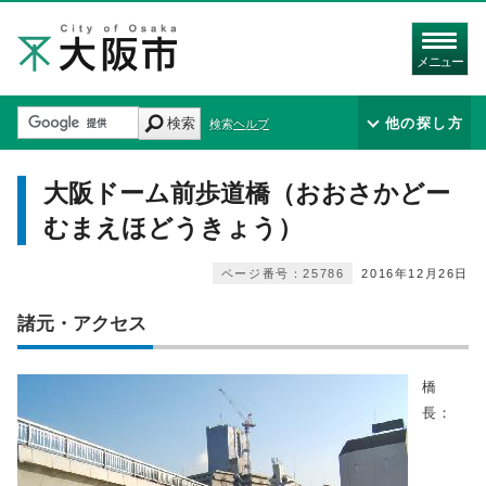
メニュー
検索
他の探し方
検索ヘルプ
大阪ドーム前歩道橋（おおさかどー
むまえほどうきょう）
ページ番号：25786
2016年12月26日
諸元・アクセス
橋
長：