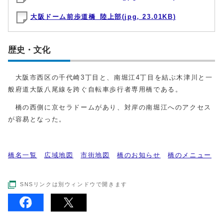
大阪ドーム前歩道橋_陸上部(jpg, 23.01KB)
歴史・文化
大阪市西区の千代崎3丁目と、南堀江4丁目を結ぶ木津川と一
般府道大阪八尾線を跨ぐ自転車歩行者専用橋である。
橋の西側に京セラドームがあり、対岸の南堀江へのアクセス
が容易となった。
橋名一覧
広域地図
市街地図
橋のお知らせ
橋のメニュー
SNSリンクは別ウィンドウで開きます