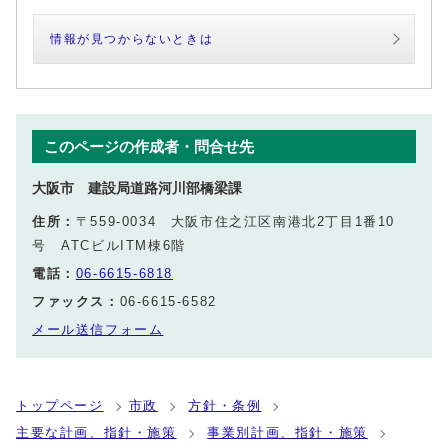
情報が見つからないときは
このページの作成者・問合せ先
大阪市 建設局道路河川部橋梁課
住所：
〒559-0034 大阪市住之江区南港北2丁目1番10
号 ATCビルITM棟6階
電話：
06-6615-6818
ファックス：
06-6615-6582
メール送信フォーム
トップページ
市政
方針・条例
主要な計画、指針・施策
事業別計画、指針・施策