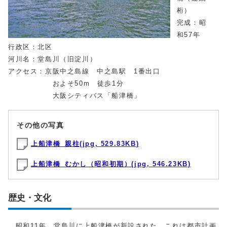
桁）
完成：昭
和57年
行政区：北区
河川名：堂島川（旧淀川）
アクセス：京阪中之島線 中之島駅 1番出口
およそ50m 徒歩1分
大阪シティバス「船津橋」
その他の写真
上船津橋_親柱(jpg, 529.83KB)
上船津橋_むかし（昭和初期）(jpg, 546.23KB)
歴史・文化
昭和11年、堂島川に上船津橋が新設された。これは都市計画