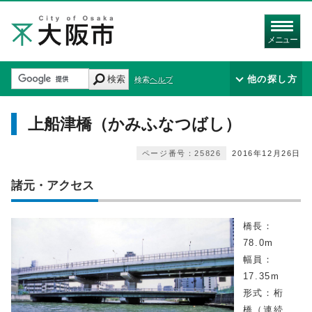
メニュー
検索
他の探し方
検索ヘルプ
上船津橋（かみふなつばし）
ページ番号：25826
2016年12月26日
諸元・アクセス
橋長：
78.0m
幅員：
17.35m
形式：桁
橋（連続