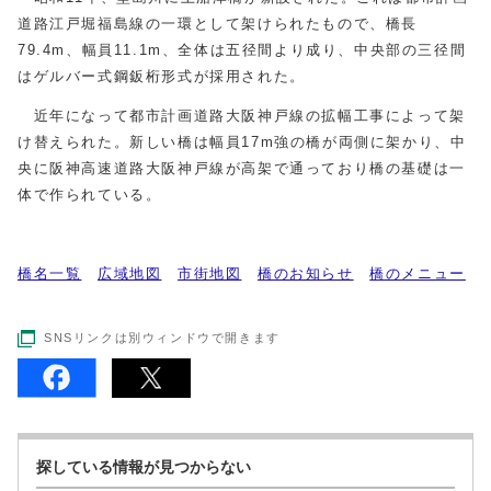
道路江戸堀福島線の一環として架けられたもので、橋長
79.4m、幅員11.1m、全体は五径間より成り、中央部の三径間
はゲルバー式鋼鈑桁形式が採用された。
近年になって都市計画道路大阪神戸線の拡幅工事によって架
け替えられた。新しい橋は幅員17m強の橋が両側に架かり、中
央に阪神高速道路大阪神戸線が高架で通っており橋の基礎は一
体で作られている。
橋名一覧
広域地図
市街地図
橋のお知らせ
橋のメニュー
SNSリンクは別ウィンドウで開きます
探している情報が見つからない