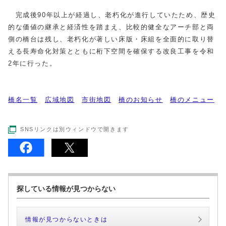
完成後90年以上が経過し、老朽化が進行していたため、歴史
的な価値の継承と経済性を踏まえ、比較的健全なアーチ部と両
側の橋台は残し、老朽化が著しい床版・床組を全面的に取り替
える長寿命化対策とともに桁下空間を確保する改良工事を令和
2年に行った。
橋名一覧
広域地図
市街地図
橋のお知らせ
橋のメニュー
SNSリンクは別ウィンドウで開きます
探している情報が見つからない
情報が見つからないときは