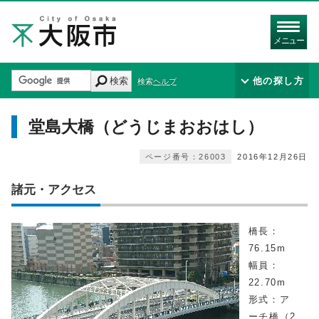
メニュー
検索
他の探し方
検索ヘルプ
堂島大橋（どうじまおおはし）
ページ番号：26003
2016年12月26日
諸元・アクセス
橋長：
76.15m
幅員：
22.70m
形式：ア
ーチ橋（2