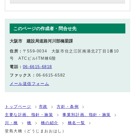
このページの作成者・問合せ先
大阪市 建設局道路河川部橋梁課
住所：
〒559-0034 大阪市住之江区南港北2丁目1番10
号 ATCビルITM棟6階
電話：
06-6615-6818
ファックス：
06-6615-6582
メール送信フォーム
トップページ
市政
方針・条例
主要な計画、指針・施策
事業別計画、指針・施策
川・橋
橋
橋の紹介
橋名一覧
堂島大橋（どうじまおおはし）