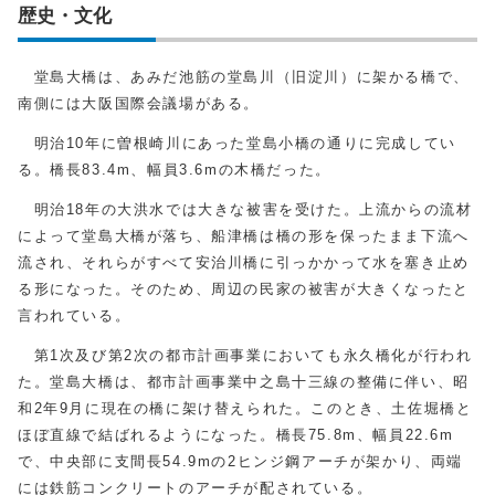
歴史・文化
堂島大橋は、あみだ池筋の堂島川（旧淀川）に架かる橋で、
南側には大阪国際会議場がある。
明治10年に曽根崎川にあった堂島小橋の通りに完成してい
る。橋長83.4m、幅員3.6mの木橋だった。
明治18年の大洪水では大きな被害を受けた。上流からの流材
によって堂島大橋が落ち、船津橋は橋の形を保ったまま下流へ
流され、それらがすべて安治川橋に引っかかって水を塞き止め
る形になった。そのため、周辺の民家の被害が大きくなったと
言われている。
第1次及び第2次の都市計画事業においても永久橋化が行われ
た。堂島大橋は、都市計画事業中之島十三線の整備に伴い、昭
和2年9月に現在の橋に架け替えられた。このとき、土佐堀橋と
ほぼ直線で結ばれるようになった。橋長75.8m、幅員22.6m
で、中央部に支間長54.9mの2ヒンジ鋼アーチが架かり、両端
には鉄筋コンクリートのアーチが配されている。