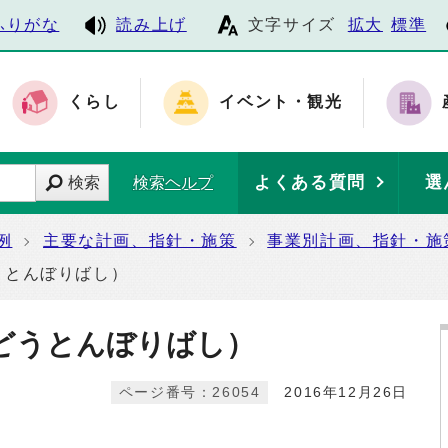
ふりがな
読み上げ
文字サイズ
拡大
標準
くらし
イベント・観光
よくある質問
選
検索
検索ヘルプ
例
主要な計画、指針・施策
事業別計画、指針・施
うとんぼりばし）
どうとんぼりばし）
ページ番号：26054
2016年12月26日