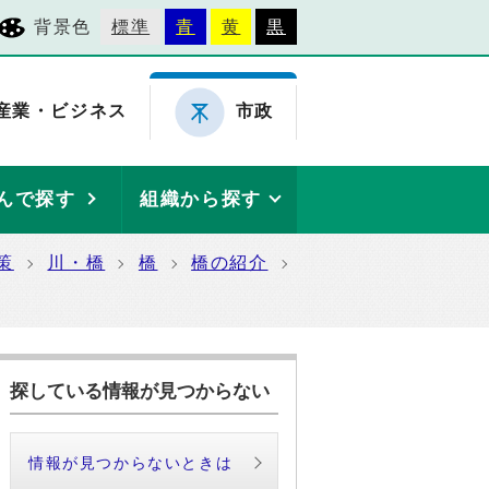
背景色
標準
青
黄
黒
産業・ビジネス
市政
んで探す
組織から探す
策
川・橋
橋
橋の紹介
探している情報が見つからない
情報が見つからないときは