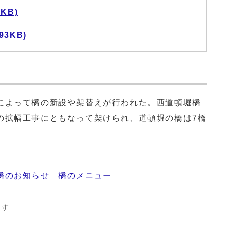
KB)
93KB)
よって橋の新設や架替えが行われた。西道頓堀橋
の拡幅工事にともなって架けられ、道頓堀の橋は7橋
橋のお知らせ
橋のメニュー
ます