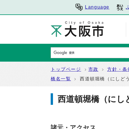
Language
トップページ
市政
方針・条
橋名一覧
西道頓堀橋（にしど
西道頓堀橋（にし
諸元・アクセス