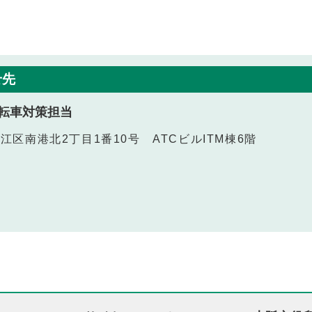
せ先
転車対策担当
之江区南港北2丁目1番10号 ATCビルITM棟6階