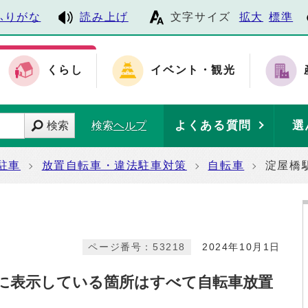
ふりがな
読み上げ
文字サイズ
拡大
標準
くらし
イベント・観光
よくある質問
選
検索
検索ヘルプ
駐車
放置自転車・違法駐車対策
自転車
淀屋橋
ページ番号：53218
2024年10月1日
に表示している箇所はすべて自転車放置