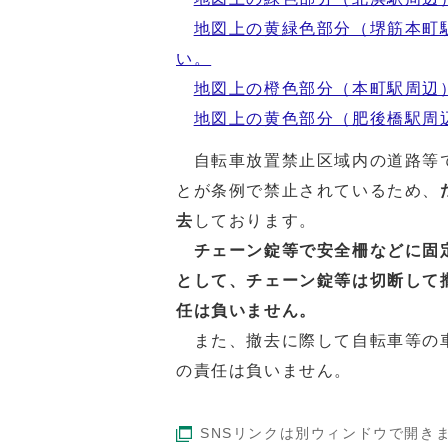
地図上の黄緑色部分（堺筋本町
い。
地図上の橙色部分（本町駅周辺
地図上の黄色部分（肥後橋駅周
自転車放置禁止区域内の道路等で
とが条例で禁止されているため、
去
しております。
チェーン錠等で安全柵などに固定
として、チェーン錠等は切断して
任は負いません。
また、撤去に際して自転車等の
の責任は負いません。
SNSリンクは別ウィンドウで開き