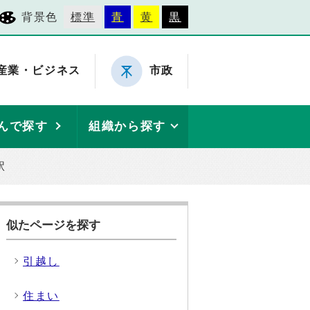
背景色
標準
青
黄
黒
産業・ビジネス
市政
んで探す
組織から探す
駅
似たページを探す
引越し
住まい