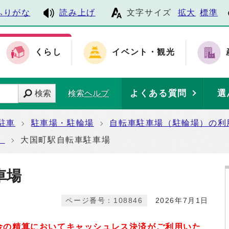
ふりがな
読み上げ
文字サイズ
拡大
標準
くらし
イベント・観光
よくある質問
選
検索
検索ヘルプ
駐車
駐車場・駐輪場
自転車駐車場（駐輪場）の利
）
大国町駅自転車駐車場
車場
ページ番号：108846
2026年7月1日
金の精算においてキャッシュレス決済がご利⽤いた