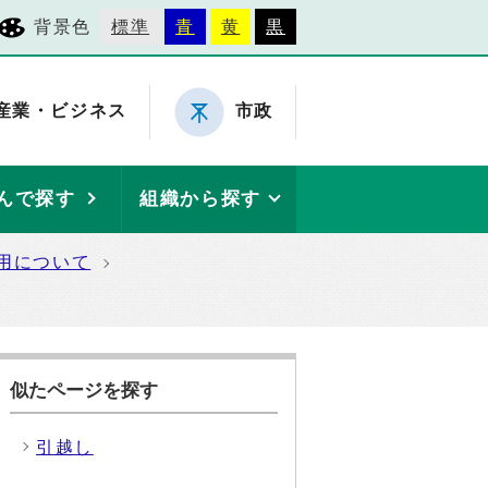
背景色
標準
青
黄
黒
産業・ビジネス
市政
んで探す
組織から探す
用について
似たページを探す
引越し