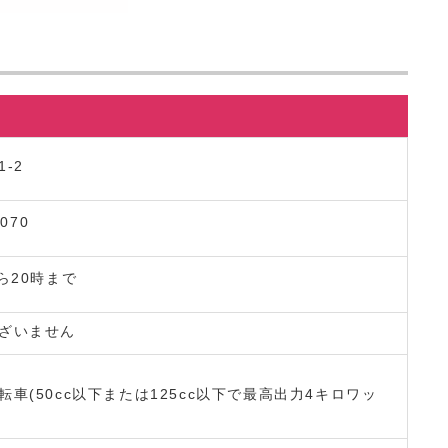
-2
4070
ら20時まで
ざいません
転車(50cc以下または125cc以下で最高出力4キロワッ