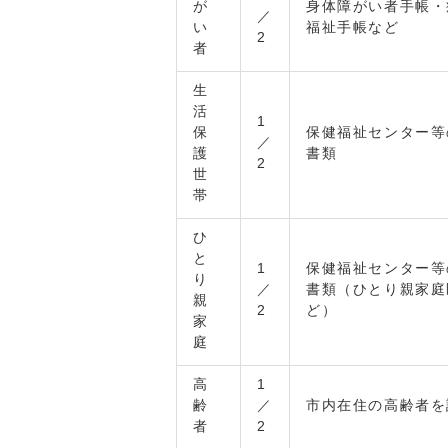
が
身体障がい者手帳・
／
い
福祉手帳など
2
者
生
活
1
保
保健福祉センター等
／
護
書類
2
世
帯
ひ
と
1
保健福祉センター等
り
／
書類（ひとり親家庭
親
2
ど）
家
庭
高
1
齢
／
市内在住の高齢者を
者
2