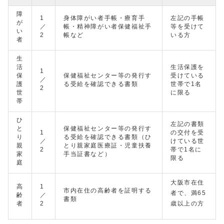
障
1
身体障がい者手帳・療育手
左記の手帳
が
／
帳・精神障がい者保健福祉手
等を受けて
い
2
帳など
いる方
者
生
活
生活保護を
1
保
保健福祉センター等の発行す
受けている
／
護
る受給を確認できる書類
世帯で1名
2
世
に限る
帯
ひ
左記の書類
と
保健福祉センター等の発行す
1
の交付を受
り
る受給を確認できる書類（ひ
／
けている世
親
とり親家庭医療証・児童扶養
2
帯で1名に
家
手当証書など）
限る
庭
大阪市在住
高
1
市内在住の高齢者を証明する
者で、満65
齢
／
書類
者
2
歳以上の方