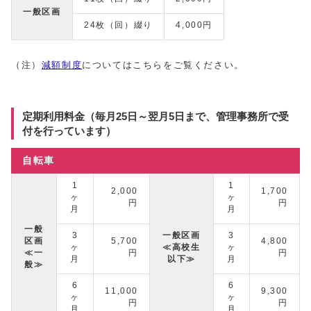
一般区画
24枚（回）綴り
4,000円
（注）
減額制度
についてはこちらをご覧ください。
定期利用料金（毎月25日～翌月5日まで、管理事務所で受
付を行っています）
自転車
1
1
2,000
1,700
ヶ
ヶ
円
円
月
月
一般
3
一般区画
3
区画
5,700
4,800
ヶ
≪高校生
ヶ
≪一
円
円
月
以下≫
月
般≫
6
6
11,000
9,300
ヶ
ヶ
円
円
月
月