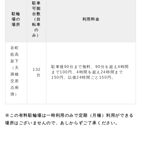
駐車
可能
駐輪
台数
場の
（自
利用料金
場所
転車
の
み）
谷町
筋高
架下
駐車後90分まで無料、90分を超え4時間
（天
132
まで100円、4時間を超え24時間まで
満橋
台
150円、以後24時間ごと150円。
交差
点南
側）
※この有料駐輪場は一時利用のみで定期（月極）利用ができる
場所はございませんので、あしからずご了承ください。