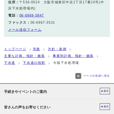
住所：
〒536-0024 大阪市城東区中浜1丁目17番10号(中
浜下水処理場内)
電話：
06-6969-5847
ファックス：
06-6967-3531
メール送信フォーム
トップページ
市政
方針・条例
主要な計画、指針・施策
事業別計画、指針・施策
下水道
下水道の役割
今福下水処理場
ページの先頭へ戻る
手続きやイベントのご案内
表示
皆さんの声をお寄せください
表示