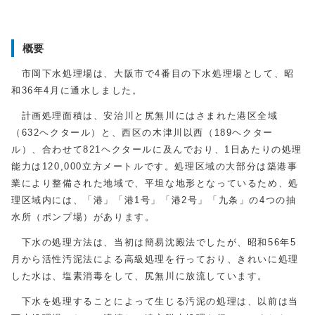
概要
市岡下水処理場は、大阪市で4番目の下水処理場として、昭
和36年4月に通水しました。
計画処理面積は、安治川と尻無川にはさまれた港区全域
（632ヘクタール）と、西区の木津川以西（189ヘクター
ル）、合わせて821ヘクタールに及んでおり、1日あたりの処理
能力は120,000立方メートルです。処理区域の大部分は築港事
業により整備された地域で、平坦な地形となっているため、処
理区域内には、「港」「港1号」「港2号」「九条」の4つの抽
水所（ポンプ場）があります。
下水の処理方法は、当初は簡易沈殿法でしたが、昭和56年5
月から活性汚泥法による高級処理を行っており、きれいに処理
した水は、塩素消毒をして、尻無川に放流しています。
下水を処理することによって生じる汚泥の処理は、以前は当