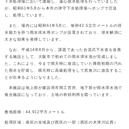
下水処理場において濃縮し、遠心脱水処理を行っていました
が、昭和61年5月から本市の津守下水処理場へポンプで圧送
し、処理しています。
また、場内には昭和61年5月に、毎秒42.5立方メートルの排
水能力を持つ雨水排水用ポンプが設置されており、浸水解消に
大きな効果を発揮しています。
なお、平成14年8月から、課題であった合流式下水道を改善
する施設として、大阪市で初めての雨水滞水池が完成しまし
た。これにより、今まで雨天時に放流していた降雨初期の汚れ
た雨水を貯留し、晴天時に高級処理をして尻無川に放流するこ
とが出来るようになりました。
本施設は地上部が建設局市岡工営所、地下部が雨水滞水池で
複合施設になっており、土地の有効利用を図っています。
敷地面積：44,912平方メートル
処理区域：港区の全域及び西区の一部（西区の木津川以西）