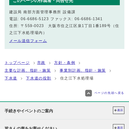
このページの作成者・問合せ先
建設局 南部方面管理事務所 設備課
電話: 06-6686-5123 ファックス: 06-6686-1341
住所: 〒559-0023 大阪市住之江区泉1丁目1番189号（住
之江下水処理場内）
メール送信フォーム
トップページ
市政
方針・条例
主要な計画、指針・施策
事業別計画、指針・施策
下水道
下水道の役割
住之江下水処理場
ページの先頭へ戻る
手続きやイベントのご案内
表示
皆さんの声をお寄せください
表示