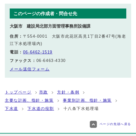
このページの作成者・問合せ先
大阪市 建設局北部方面管理事務所設備課
住所：
〒554-0001 大阪市此花区高見1丁目2番47号(海老
江下水処理場内)
電話：
06-6462-1519
ファックス：
06-6463-4330
メール送信フォーム
トップページ
市政
方針・条例
主要な計画、指針・施策
事業別計画、指針・施策
下水道
下水道の役割
十八条下水処理場
ページの先頭へ戻る