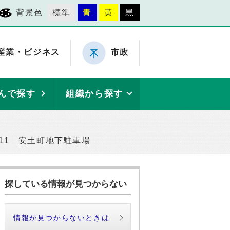
背景色
標準
青
黄
黒
産業・ビジネス
市政
んで探す
組織から探す
11 安土町地下駐車場
探している情報が見つからない
情報が見つからないときは