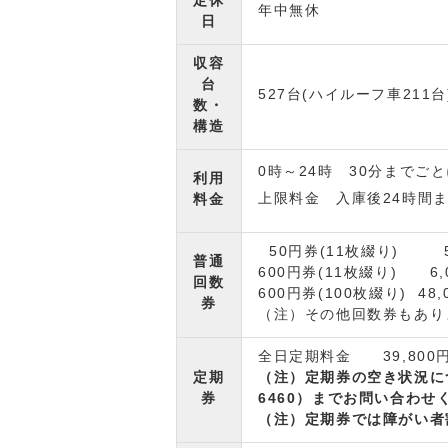
定休
年中無休
日
収容
台
527台(ハイルーフ車211
数・
構造
0時～24時 30分までごと
利用
上限料金 入庫後24時間ま
料金
50円券(11枚綴り) 5
普通
600円券(11枚綴り) 6,
回数
600円券(100枚綴り) 48,
券
（注）その他回数券もあり
全日定期料金 39,800
定期
（注）定期券の空き状況に
券
6460
）までお問い合わせ
（注）定期券では障がい者