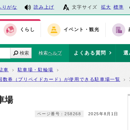
ふりがな
読み上げ
文字サイズ
拡大
標準
くらし
イベント・観光
よくある質問
選
検索
検索ヘルプ
駐車
駐車場・駐輪場
回数券（プリペイドカード）が使用できる駐車場一覧
車場
ページ番号：258268
2025年8月1日