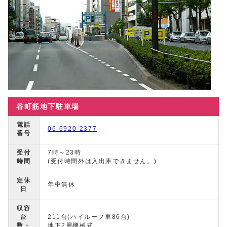
谷町筋地下駐車場
電話
06-6920-2377
番号
受付
7時～23時
時間
(受付時間外は入出庫できません。)
定休
年中無休
日
収容
台
211台(ハイルーフ車86台)
数・
地下2層機械式