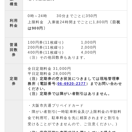
構造
0時～24時 30分までごとに350円
利用
上限料金 入庫後24時間までごとに1,800円
〔日祝
料金
は900円〕
100円券(11枚綴り) 1,000円
普通
200円券(11枚綴り) 2,000円
回数
400円券(11枚綴り) 4,000円
券
（注）その他回数券もあります。
全日定期料金 31,000円
平日定期料金 28,000円
定期
（注）定期券の空き状況につきましては現地管理事
券
務所（電話番号:
06-6920-2377
）までお問い合わせ
ください。
（注）定期券では障がい者割引はありません。
・大阪市共通プリペイドカード
・障がい者割引(一時駐車料金及び上限料金の半額料
金で利用可。駐車料金を先に精算されますと割引を
受けることができませんので、ご注意ください。)