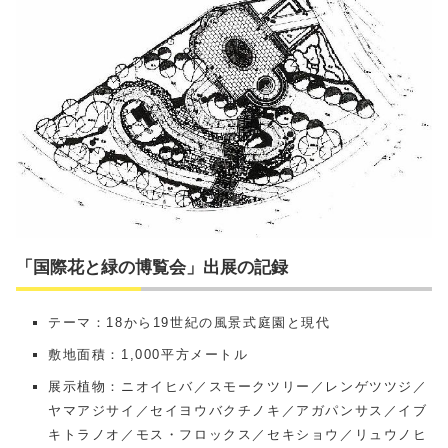
「国際花と緑の博覧会」出展の記録
テーマ：18から19世紀の風景式庭園と現代
敷地面積：1,000平方メートル
展示植物：ニオイヒバ／スモークツリー／レンゲツツジ／
ヤマアジサイ／セイヨウバクチノキ／アガパンサス／イブ
キトラノオ／モス・フロックス／セキショウ／リュウノヒ