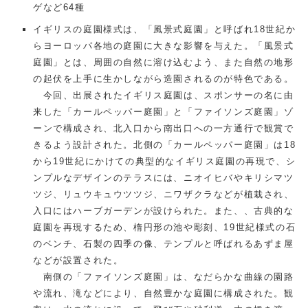
ゲなど64種
イギリスの庭園様式は、「風景式庭園」と呼ばれ18世紀か
らヨーロッパ各地の庭園に大きな影響を与えた。「風景式
庭園」とは、周囲の自然に溶け込むよう、また自然の地形
の起伏を上手に生かしながら造園されるのが特色である。
今回、出展されたイギリス庭園は、スポンサーの名に由
来した「カールペッパー庭園」と「ファイソンズ庭園」ゾ
ーンで構成され、北入口から南出口への一方通行で観賞で
きるよう設計された。北側の「カールペッパー庭園」は18
から19世紀にかけての典型的なイギリス庭園の再現で、シ
ンプルなデザインのテラスには、ニオイヒバやキリシマツ
ツジ、リュウキュウツツジ、ニワザクラなどが植栽され、
入口にはハーブガーデンが設けられた。また、、古典的な
庭園を再現するため、楕円形の池や彫刻、19世紀様式の石
のベンチ、石製の四季の像、テンプルと呼ばれるあずま屋
などが設置された。
南側の「ファイソンズ庭園」は、なだらかな曲線の園路
や流れ、滝などにより、自然豊かな庭園に構成された。観