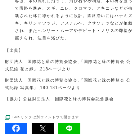
客は、水の流れに沿って、飛び石や砂利道、木の橋を渡っ
て園路を進み、スギ、ニレ、クロマツ、アキニレなどが植
栽された林に導かれるように設計。園路沿いにはハナミズ
キ、キリシマツツジ、アスチルベ、クサソテツなどが植栽
され、またヘンリー・ムーアやデビット・ノリスの彫塑が
据えられ、注目を浴びた。
【出典】
財団法人 国際花と緑の博覧会協会,『国際花と緑の博覧会 公
式記録 花と緑』,218ページより
財団法人 国際花と緑の博覧会協会,『国際花と緑の博覧会 公
式記録 写真集』,180-181ページより
【協力】公益財団法人 国際花と緑の博覧会記念協会
SNSリンクは別ウィンドウで開きます