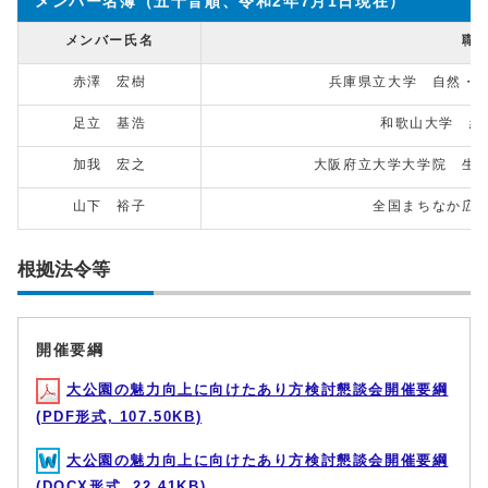
メンバー名簿（五十音順、令和2年7月1日現在）
メンバー氏名
職
赤澤 宏樹
兵庫県立大学 自然・
足立 基浩
和歌山大学 経
加我 宏之
大阪府立大学大学院 生
山下 裕子
全国まちなか広
根拠法令等
開催要綱
大公園の魅力向上に向けたあり方検討懇談会開催要綱
(PDF形式, 107.50KB)
大公園の魅力向上に向けたあり方検討懇談会開催要綱
(DOCX形式, 22.41KB)