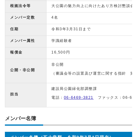
根拠法令等
大公園の魅力向上に向けたあり方検討懇談会
メンバー定数
4名
任期
令和3年3月31日まで
メンバー属性
学識経験者
報償金
16,500円
非公開
公開・非公開
（審議会等の設置及び運営に関する指針 第7、
建設局公園緑化部調整課
担当
電話：
06-6469-3821
ファックス：06-6469
メンバー名簿