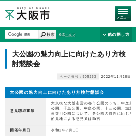
メニュー
検索
他の探し方
検索ヘルプ
大公園の魅力向上に向けたあり方検
討懇談会
ページ番号：505253
2022年11月28日
大公園の魅力向上に向けたあり方検討懇談会
大規模な大阪市営の都市公園のうち、中之島
公園、千島公園、中島公園、十三公園、城北
意見聴取事項
蓮寺川公園について、各公園の特性に応じた
的見地による意見又は助言
開催年月日
令和2年7月1日