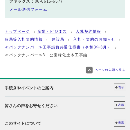
ファックス：
06-6615-6577
メール送信フォーム
トップページ
産業・ビジネス
入札契約情報
各局等入札契約情報
建設局
入札・契約のお知らせ
≪バックナンバー≫工事請負共通仕様書（令和3年3月）
≪バックナンバー≫3 公園緑化土木工事編
ページの先頭へ戻る
手続きやイベントのご案内
表示
皆さんの声をお寄せください
表示
このサイトについて
表示