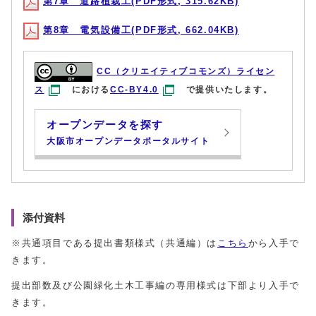
第7章 道路植栽工(PDF形式, 315.62KB)
第8章 電気設備工(PDF形式, 662.04KB)
CC（クリエイティブコモンズ）ライセン
ス
における
CC-BY4.0
で提供いたします。
オープンデータを探す
大阪市オープンデータポータルサイト
添付資料
※共通項目である提出書類様式（共通編）は
こちら
から入手で
きます。
提出部数及び公園緑化土木工事編の専用様式は下部より入手で
きます。