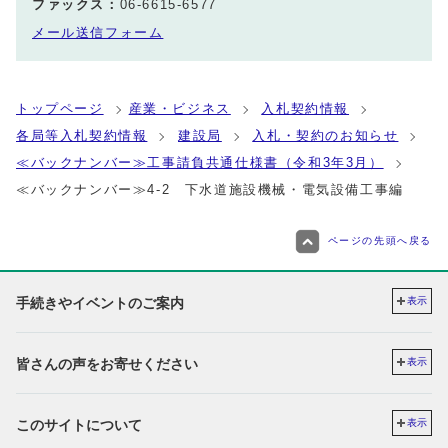
ファックス：
06-6615-6577
メール送信フォーム
トップページ
産業・ビジネス
入札契約情報
各局等入札契約情報
建設局
入札・契約のお知らせ
≪バックナンバー≫工事請負共通仕様書（令和3年3月）
≪バックナンバー≫4‐2 下水道施設機械・電気設備工事編
ページの先頭へ戻る
手続きやイベントのご案内
表示
皆さんの声をお寄せください
表示
このサイトについて
表示