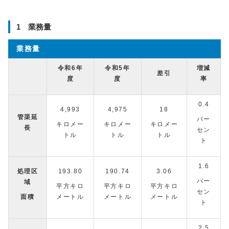
1 業務量
業務量
令和6年
令和5年
増減
差引
度
度
率
0.4
4,993
4,975
18
管渠延
パー
キロメー
キロメー
キロメー
長
セン
トル
トル
トル
ト
1.6
処理区
193.80
190.74
3.06
パー
域
平方キロ
平方キロ
平方キロ
セン
面積
メートル
メートル
メートル
ト
2.5