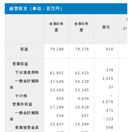
経営収支（単位：百万円）
増
令和6年
令和5年
差引
(パ
度
度
収益
79,186
78,276
910
営業収益
378
下水道使用料
61,801
61,423
3,415
一般会計補助
37,545
34,129
金
37
23,303
23,265
その他
－
954
4,029
－
3,075
営業外収益
17,288
16,818
471
一般会計補助
534
657
－
金
－123
15,937
15,389
長期前受金戻
548