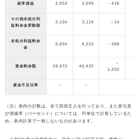
経常損益
2,653
3,069
－416
その他未処分利
3,104
3,118
－14
益剰余金変動額
未処分利益剰余
5,854
6,222
－368
金
－
資金剰余額
38,973
40,425
1,452
資金不足比率
－
－
（注）表内の計数は、全て四捨五入を行っており、また差引及
び増減率（パーセント）については、円単位で計算しているた
め、表内計算で一致しないものがあります。