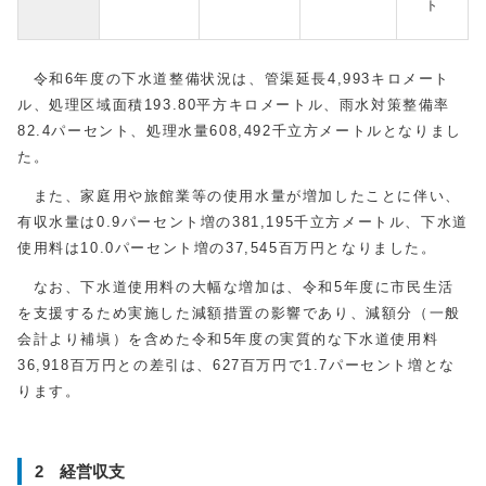
ト
令和6年度の下水道整備状況は、管渠延長4,993キロメート
ル、処理区域面積193.80平方キロメートル、雨水対策整備率
82.4パーセント、処理水量608,492千立方メートルとなりまし
た。
また、家庭用や旅館業等の使用水量が増加したことに伴い、
有収水量は0.9パーセント増の381,195千立方メートル、下水道
使用料は10.0パーセント増の37,545百万円となりました。
なお、下水道使用料の大幅な増加は、令和5年度に市民生活
を支援するため実施した減額措置の影響であり、減額分（一般
会計より補塡）を含めた令和5年度の実質的な下水道使用料
36,918百万円との差引は、627百万円で1.7パーセント増とな
ります。
2 経営収支