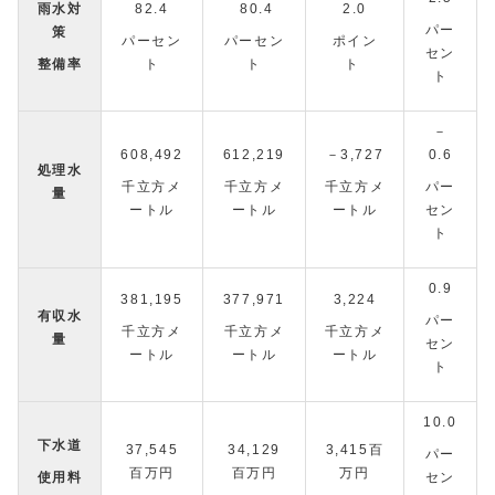
雨水対
82.4
80.4
2.0
パー
策
パーセン
パーセン
ポイン
セン
整備率
ト
ト
ト
ト
－
608,492
612,219
－3,727
0.6
処理水
千立方メ
千立方メ
千立方メ
パー
量
ートル
ートル
ートル
セン
ト
0.9
381,195
377,971
3,224
有収水
パー
千立方メ
千立方メ
千立方メ
量
セン
ートル
ートル
ートル
ト
10.0
下水道
37,545
34,129
3,415百
パー
百万円
百万円
万円
使用料
セン