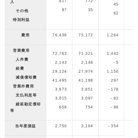
817
772
入
45
97
35
その他
62
特別利益
費用
76,436
75,172
1,264
営業費用
72,763
71,321
1,442
人件費
2,143
2,148
－5
経費
29,124
27,974
1,150
減価償却費
41,495
41,198
297
営業外費用
3,673
3,851
－178
支払利息等
3,015
3,097
－82
繰延勘定償却
658
754
－96
－
等
当年度損益
2,750
3,104
－354