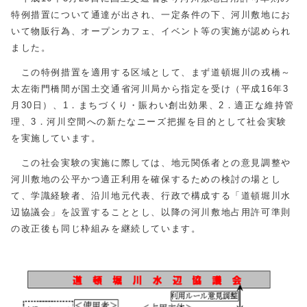
特例措置について通達が出され、一定条件の下、河川敷地にお
いて物販行為、オープンカフェ、イベント等の実施が認められ
ました。
この特例措置を適用する区域として、まず道頓堀川の戎橋～
太左衛門橋間が国土交通省河川局から指定を受け（平成16年3
月30日）、1．まちづくり・賑わい創出効果、2．適正な維持管
理、3．河川空間への新たなニーズ把握を目的として社会実験
を実施しています。
この社会実験の実施に際しては、地元関係者との意見調整や
河川敷地の公平かつ適正利用を確保するための検討の場とし
て、学識経験者、沿川地元代表、行政で構成する「道頓堀川水
辺協議会」を設置することとし、以降の河川敷地占用許可準則
の改正後も同じ枠組みを継続しています。