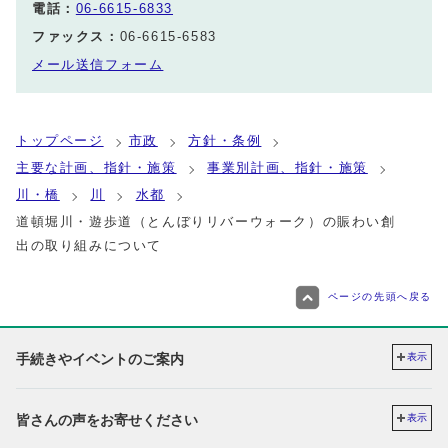
電話：
06-6615-6833
ファックス：
06-6615-6583
メール送信フォーム
トップページ
市政
方針・条例
主要な計画、指針・施策
事業別計画、指針・施策
川・橋
川
水都
道頓堀川・遊歩道（とんぼりリバーウォーク）の賑わい創
出の取り組みについて
ページの先頭へ戻る
手続きやイベントのご案内
表示
皆さんの声をお寄せください
表示