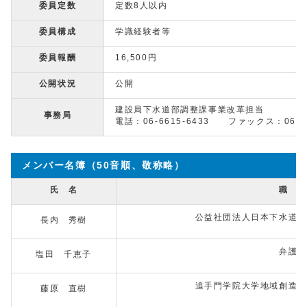
委員定数
定数8人以内
委員構成
学識経験者等
委員報酬
16,500円
公開状況
公開
建設局下水道部調整課事業改革担当
事務局
電話：06-6615-6433 ファックス：06-66
メンバー名簿（50音順、敬称略）
氏 名
職 業
公益社団法人日本下水道協
長内 秀樹
弁護士
塩田 千恵子
追手門学院大学地域創造学
藤原 直樹