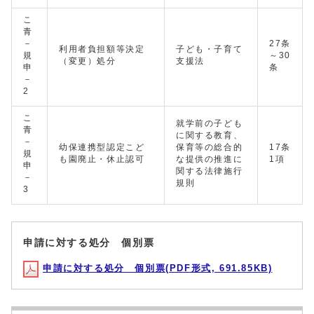
こ
青
－
27条
利用者負担額等決定
子ども・子育て
規
～30
（変更）処分
支援法
申
条
－
2
こ
就学前の子ども
青
に関する教育、
－
幼保連携型認定こど
保育等の総合的
17条
規
も園廃止・休止認可
な提供の推進に
1項
申
関する法律施行
－
規則
3
申請に対する処分 個別票
申請に対する処分 個別票(PDF形式, 691.85KB)