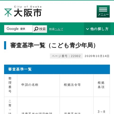
メニュー
検索
他の探し方
検索ヘルプ
審査基準一覧（こども青少年局）
ページ番号：22002
2020年10月14日
審査基準一覧
整
理
根拠
申請の名称
根拠法令等
番
条項
号
こ
青
－
3～8