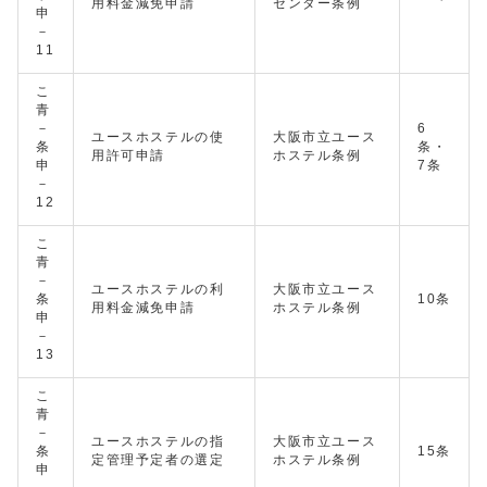
用料金減免申請
センター条例
申
－
11
こ
青
－
6
ユースホステルの使
大阪市立ユース
条
条・
用許可申請
ホステル条例
申
7条
－
12
こ
青
－
ユースホステルの利
大阪市立ユース
条
10条
用料金減免申請
ホステル条例
申
－
13
こ
青
－
ユースホステルの指
大阪市立ユース
条
15条
定管理予定者の選定
ホステル条例
申