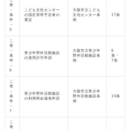
こ
青
－
こども文化センター
大阪市立こども
条
の指定管理予定者の
文化センター条
17条
申
選定
例
－
5
こ
青
－
大阪市立青少年
6
青少年野外活動施設
条
野外活動施設条
条・
の使用許可申請
申
例
7条
－
6
こ
青
－
大阪市立青少年
青少年野外活動施設
条
野外活動施設条
10条
の利用料金減免申請
申
例
－
7
こ
青