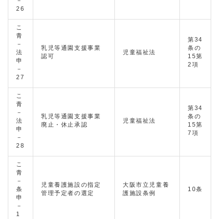
－
26
こ
青
第34
－
乳児等通園支援事業
条の
法
児童福祉法
認可
15第
申
2項
－
27
こ
青
第34
－
乳児等通園支援事業
条の
法
児童福祉法
廃止・休止承認
15第
申
7項
－
28
こ
青
－
児童養護施設の指定
大阪市立児童養
条
10条
管理予定者の選定
護施設条例
申
－
1