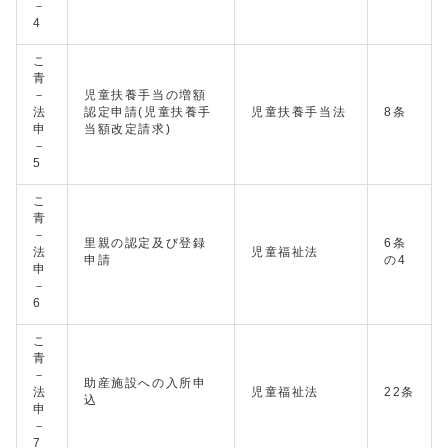
－
4
こ
青
－
児童扶養手当の増額
法
認定申請(児童扶養手
児童扶養手当法
8条
申
当額改定請求)
－
5
こ
青
－
里親の認定及び登録
6条
法
児童福祉法
申請
の4
申
－
6
こ
青
－
助産施設への入所申
法
児童福祉法
22条
込
申
－
7