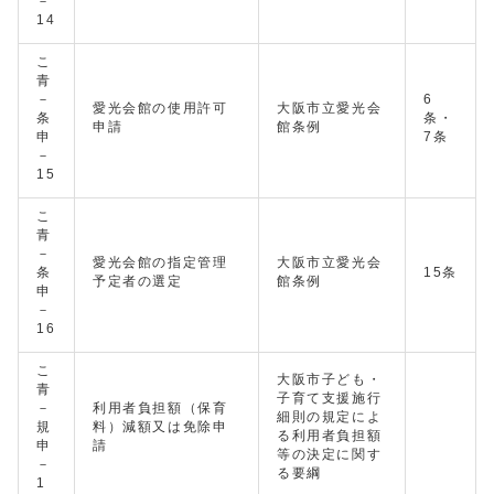
－
14
こ
青
－
6
愛光会館の使用許可
大阪市立愛光会
条
条・
申請
館条例
申
7条
－
15
こ
青
－
愛光会館の指定管理
大阪市立愛光会
条
15条
予定者の選定
館条例
申
－
16
こ
大阪市子ども・
青
子育て支援施行
－
利用者負担額（保育
細則の規定によ
規
料）減額又は免除申
る利用者負担額
申
請
等の決定に関す
－
る要綱
1