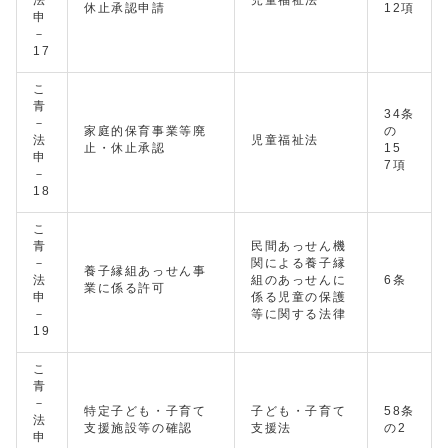
法
児童福祉法
休止承認申請
12項
申
－
17
こ
青
34条
－
家庭的保育事業等廃
の
法
児童福祉法
止・休止承認
15
申
7項
－
18
こ
青
民間あっせん機
－
関による養子縁
養子縁組あっせん事
法
組のあっせんに
6条
業に係る許可
申
係る児童の保護
－
等に関する法律
19
こ
青
－
特定子ども・子育て
子ども・子育て
58条
法
支援施設等の確認
支援法
の2
申