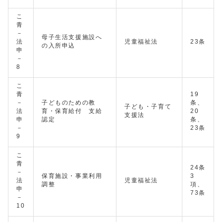
こ
青
－
母子生活支援施設へ
法
児童福祉法
23条
の入所申込
申
－
8
こ
青
19
－
子どものための教
条、
子ども・子育て
法
育・保育給付 支給
20
支援法
申
認定
条、
－
23条
9
こ
青
24条
－
保育施設・事業利用
3
法
児童福祉法
調整
項、
申
73条
－
10