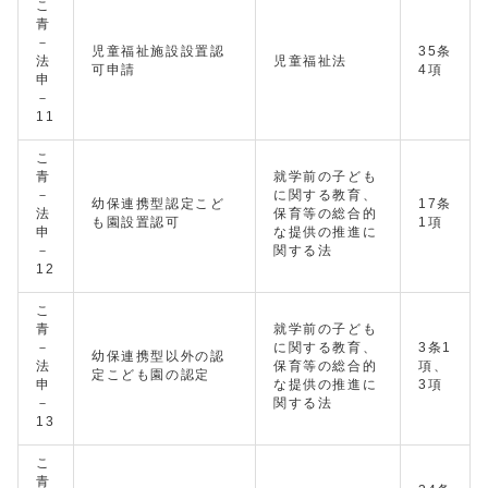
こ
青
－
児童福祉施設設置認
35条
法
児童福祉法
可申請
4項
申
－
11
こ
青
就学前の子ども
－
に関する教育、
幼保連携型認定こど
17条
法
保育等の総合的
も園設置認可
1項
申
な提供の推進に
－
関する法
12
こ
青
就学前の子ども
－
に関する教育、
3条1
幼保連携型以外の認
法
保育等の総合的
項、
定こども園の認定
申
な提供の推進に
3項
－
関する法
13
こ
青