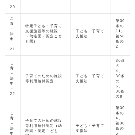
－
20
こ
第30
青
特定子ども・子育て
条の
－
支援施設等の確認
子ども・子育て
11、
法
（幼稚園・認定こど
支援法
第58
申
も園）
条の
－
2
21
30条
こ
の
青
4、
－
子育てのための施設
子ども・子育て
30条
法
等利用給付認定
支援法
の
申
5、
－
30条
22
の8
第30
こ
条の
青
4、
子育てのための施設
－
第30
等利用給付認定（幼
子ども・子育て
法
条の
稚園・認定こども
支援法
申
5、