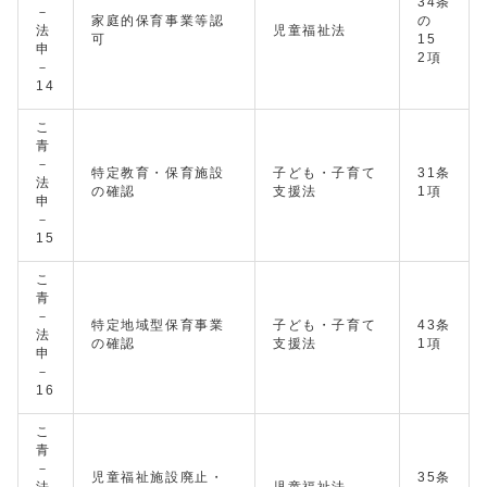
34条
－
家庭的保育事業等認
の
法
児童福祉法
可
15
申
2項
－
14
こ
青
－
特定教育・保育施設
子ども・子育て
31条
法
の確認
支援法
1項
申
－
15
こ
青
－
特定地域型保育事業
子ども・子育て
43条
法
の確認
支援法
1項
申
－
16
こ
青
－
児童福祉施設廃止・
35条