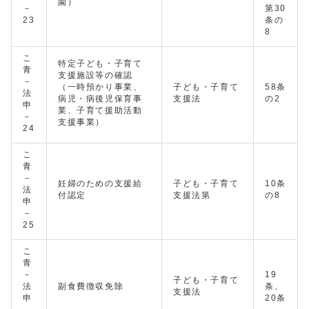
園）
－
第30
23
条の
8
こ
特定子ども・子育て
青
支援施設等の確認
－
（一時預かり事業、
子ども・子育て
58条
法
病児・病後児保育事
支援法
の2
申
業、子育て援助活動
－
支援事業）
24
こ
青
－
妊婦のための支援給
子ども・子育て
10条
法
付認定
支援法第
の8
申
－
25
こ
青
－
19
子ども・子育て
法
副食費徴収免除
条、
支援法
申
20条