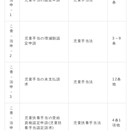
法
児童手当の認定申請
児童手当法
条
申
－
1
こ
青
－
児童手当の増減額認
3～9
法
児童手当法
定申請
条
申
－
2
こ
青
－
児童手当の未支払請
12条
法
児童手当法
求
他
申
－
3
こ
青
－
児童扶養手当の受給
4条1
法
資格認定申請(児童扶
児童扶養手当法
項他
申
養手当認定請求)