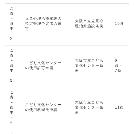
こ
青
－
児童心理治療施設の
大阪市立児童心
条
指定管理予定者の選
10条
理治療施設条例
申
定
－
2
こ
青
－
大阪市立こども
6
こども文化センター
条
文化センター条
条・
の使用許可申請
申
例
7条
－
3
こ
青
－
大阪市立こども
こども文化センター
条
文化センター条
11条
の使用料減免申請
申
例
－
4