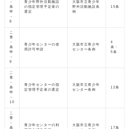
－
青少年野外活動施設
大阪市立青少年
条
の指定管理予定者の
野外活動施設条
15条
申
選定
例
－
8
こ
青
－
4
青少年センターの使
大阪市立青少年
条
条・
用許可申請
センター条例
申
5条
－
9
こ
青
－
青少年センターの指
大阪市立青少年
条
12条
定管理予定者の選定
センター条例
申
－
10
こ
青
－
青少年センターの利
大阪市立青少年
条
17条