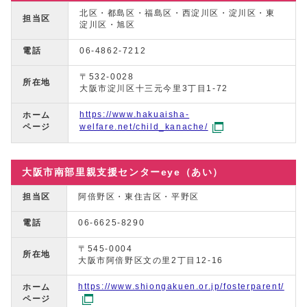
北区・都島区・福島区・西淀川区・淀川区・東
担当区
淀川区・旭区
電話
06-4862-7212
〒532-0028
所在地
大阪市淀川区十三元今里3丁目1-72
https://www.hakuaisha-
ホーム
ページ
welfare.net/child_kanache/
大阪市南部里親支援センターeye（あい）
担当区
阿倍野区・東住吉区・平野区
電話
06-6625-8290
〒545-0004
所在地
大阪市阿倍野区文の里2丁目12-16
https://www.shiongakuen.or.jp/fosterparent/
ホーム
ページ