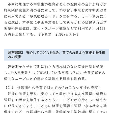
市内に居住する中学生の養育者とその配偶者の合計所得が所
得制限限度額未満の者に対して、塾や習い事などの学校外教育
に利用できる「塾代助成カード」を交付する。カード利用によ
る助成は、本事業に参画事業者としてあらかじめ登録された学
習塾や家庭教師、文化・スポーツ教室などで利用でき、月額1
万円を上限とする。（予算額 2,367百万円）
経営課題2 安心してこどもを生み、育てられるよう支援する仕組
みの充実
妊娠期から子育て期にわたる切れ目のない支援体制を構築
し、区CM事業として実施している事業も含め、子育て家庭の
様々なニーズにきめ細かく対応する取組を進める。
【2-1 妊娠期から子育て期までの切れ目ない支援の充実】
妊婦の健康を守り、安心して出産ができるよう適切に健康を
管理する機会を確保するとともに、こどもが心身ともに健やか
に成長できるよう、こどもの健康を適切に管理できる機会を確
保するなど、妊娠期から出産、就学前から学齢期に至るまでの