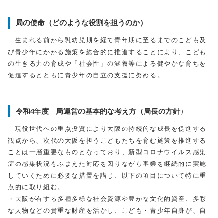
局の使命（どのような役割を担うのか）
生まれる前から乳幼児期を経て青年期に至るまでのこども及
び青少年にかかる施策を総合的に推進することにより、こども
の生きる力の育成や「社会性」の涵養等による健やかな育ちを
促進するとともに青少年の自立の支援に努める。
令和4年度 局運営の基本的な考え方（局長の方針）
現役世代への重点投資により大阪の持続的な成長を促進する
観点から、次代の大阪を担うこどもたちを育む施策を推進する
ことは一層重要なものとなっており、新型コロナウイルス感染
症の感染状況をふまえた対応を図りながら事業を継続的に実施
していくために必要な措置を講じ、以下の項目について特に重
点的に取り組む。
・大阪が有する多種多様な社会資源や豊かな文化的資産、多彩
な人物などの貴重な財産を活かし、こども・青少年自身が、自