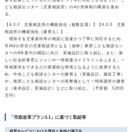
ども相談センター（児童相談所）の4か所体制の構築を進め
る。
【4-2-2 児童相談所の機能強化（複数設置）】【4-2-3 児童
相談所の機能強化（建替え）】
増加する児童虐待等の相談に迅速かつ丁寧に対応するため、
市内4か所目の児童相談所となる（仮称）東部こども相談セン
ターの8年度中の開設に向け、実施設計に取り組む。また、新
しい社会的養育ビジョンや一時保護ガイドラインをふまえ、一
時保護所をできるだけ家庭的な環境となるように改善するた
め、中央こども相談センターの建替え（実施設計、建設工事）
や、南部こども相談センターの再整備として一時保護所の建替
え（基本設計、実施設計）などに取り組む。（予算額 528百
万円）
「市政改革プラン3.1」に基づく取組等
保育サービスにおける受益と負担の適正化