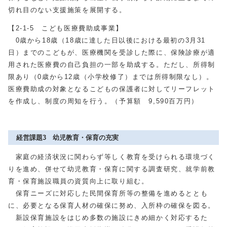
切れ目のない支援施策を展開する。
【2-1-5 こども医療費助成事業】
0歳から18歳（18歳に達した日以後における最初の3月31
日）までのこどもが、医療機関を受診した際に、保険診療が適
用された医療費の自己負担の一部を助成する。ただし、所得制
限あり（0歳から12歳（小学校修了）までは所得制限なし）。
医療費助成の対象となるこどもの保護者に対してリーフレット
を作成し、制度の周知を行う。（予算額 9,590百万円）
経営課題3 幼児教育・保育の充実
家庭の経済状況に関わらず等しく教育を受けられる環境づく
りを進め、併せて幼児教育・保育に関する調査研究、就学前教
育・保育施設職員の資質向上に取り組む。
保育ニーズに対応した民間保育所等の整備を進めるととも
に、必要となる保育人材の確保に努め、入所枠の確保を図る。
新設保育施設をはじめ多数の施設にきめ細かく対応するた