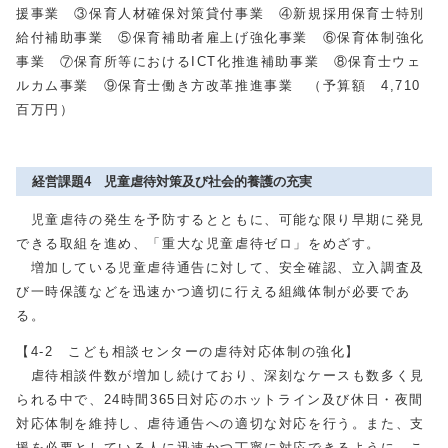
援事業 ③保育人材確保対策貸付事業 ④新規採用保育士特別
給付補助事業 ⑤保育補助者雇上げ強化事業 ⑥保育体制強化
事業 ⑦保育所等におけるICT化推進補助事業 ⑧保育士ウェ
ルカム事業 ⑨保育士働き方改革推進事業 （予算額 4,710
百万円）
経営課題4 児童虐待対策及び社会的養護の充実
児童虐待の発生を予防するとともに、可能な限り早期に発見
できる取組を進め、「重大な児童虐待ゼロ」をめざす。
増加している児童虐待通告に対して、安全確認、立入調査及
び一時保護などを迅速かつ適切に行える組織体制が必要であ
る。
【4-2 こども相談センターの虐待対応体制の強化】
虐待相談件数が増加し続けており、深刻なケースも数多く見
られる中で、24時間365日対応のホットライン及び休日・夜間
対応体制を維持し、虐待通告への適切な対応を行う。また、支
援を必要としている人に迅速かつ丁寧に対応できるように、こ