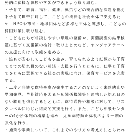
発的に多様な体験や学習ができるよう取り組む。
・子育て、教育、福祉、健康、就労などの複合的な課題を抱え
る子育て世帯に対して、こどもの成長を社会全体で支えるた
め、NPOや市民・地域団体など多様な主体と連携し、こどもの
貧困対策に取り組む。
・こどもたちが相談しやすい環境の整備や、実態調査の結果検
証に基づく支援策の検討・取りまとめなど、ヤングケアラーへ
の支援に向けて取組を進める。
・誰もが安心してこどもを生み、育てられるよう妊娠から子育
てまでの切れ目のない相談・支援を行うとともに、仕事と子育
てをともに選択できる社会の実現に向け、保育サービスを充実
する。
・二度と悲惨な虐待事案が発生することのないよう未然防止や
早期発見、早期対応を図るため関係機関等と連携した切れ目の
ない取組を強化するとともに、虐待通告や相談に対して、リス
クレベルに応じた継続的支援を行う。また、こども相談センタ
ーの4か所体制の構築を進め、児童虐待防止体制のより一層の
強化を行う。
・施策や事業について、これまでのやり方や考え方にとらわれ