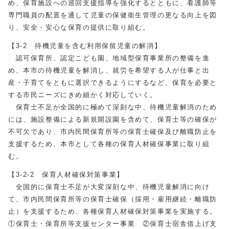
め、保育施設への巡回支援指導を強化するとともに、看護師等
専門職員の配置を通して児童の保健衛生管理の更なる向上を図
り、安全・安心な保育の提供に取り組む。
【3-2 待機児童を含む利用保留児童の解消】
認可保育所、認定こども園、地域型保育事業所の整備を進
め、本市の待機児童を解消し、就労を希望する人が仕事と出
産・子育てをともに選択できるようにするなど、保育を必要と
する市民ニーズにきめ細かく対応していく。
保育士不足が全国的に極めて深刻な中、待機児童解消のため
には、施設整備による新規開設園を含めて、保育士等の確保が
不可欠であり、市内民間保育所等の保育士確保及び離職防止を
支援するため、本市として各種の保育人材確保事業に取り組
む。
【3-2-2 保育人材確保対策事業】
全国的に保育士不足が大変深刻な中、待機児童解消に向け
て、市内民間保育所等の保育士確保（採用・雇用継続・離職防
止）を支援するため、各種保育人材確保対策事業を実施する。
①保育士・保育所等支援センター事業 ②保育士宿舎借上げ支