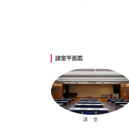
諸室平面図
講 堂