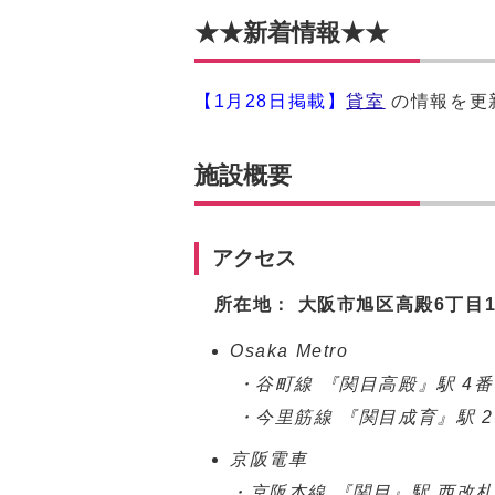
★★新着情報★★
【1月28
日掲載】
貸室
の情報を更
施設概要
アクセス
所在地： 大阪市旭区高殿6丁目1
Osaka Metro
・谷町線 『関目高殿』駅 4
・今里筋線 『関目成育』駅 
京阪電車
・京阪本線 『関目』駅 西改