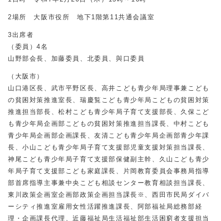
2場所 大阪市役所 地下1階第
11
共通会議室
3出席者
（委員）4名
山野部会長、加藤委員、北委員、與口委員
（大阪市）
山口港区長、武市平野区長、高井こども青少年局理事兼こども
の貧困対策推進室長、瑞慶覧こども青少年局こどもの貧困対策
推進担当部長、松村こども青少年局子育て支援部長、久保こど
も青少年局企画部こどもの貧困対策推進担当課長、中村こども
青少年局企画部企画課長、友清こども青少年局企画部青少年課
長、小山こども青少年局子育て支援部児童支援対策担当課長、
神尾こども青少年局子育て支援部保健副主幹、久山こども青少
年局子育て支援部こども家庭課長、片岡教育委員会事務局指導
部首席指導主事兼中央こども相談センター教育相談担当課長、
東川政策企画室企画部政策企画担当課長※、西田市民局ダイバ
ーシティ推進室雇用女性活躍推進課長、阿部福祉局総務部経
理・企画課長代理、近藤福祉局生活福祉部生活困窮者支援担当