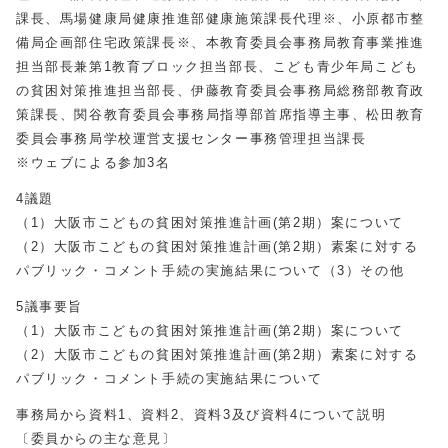
課長、馬場健康局健康推進部健康施策課長代理※、小原都市整
備局企画部住宅政策課長※、本教育委員会事務局教育事業推進
担当部長兼第1教育ブロック担当部長、こども青少年局こども
の貧困対策推進担当部長、伊藤教育委員会事務局総務部教育政
策課長、関谷教育委員会事務局指導部首席指導主事、松田教育
委員会事務局学校運営支援センター事務管理担当課長
※ウェブによる参加3名
4議題
（1）大阪市こどもの貧困対策推進計画
(
第2期）案について
（2）大阪市こどもの貧困対策推進計画
(
第2期）素案に対する
パブリック・コメント手続の実施結果について（3）その他
5議事要旨
（1）大阪市こどもの貧困対策推進計画
(
第2期）案について
（2）大阪市こどもの貧困対策推進計画
(
第2期）素案に対する
パブリック・コメント手続の実施結果について
事務局から資料1、資料2、資料3及び資料4について説明
〔委員からの主な意見〕