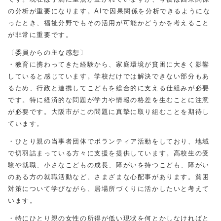
の分析が重要になります。
AI
で因果関係を分析できるようにな
ったとき、福祉分野でもその活用が可能かどうかを考えること
が非常に重要です。
〔委員からの主な感想〕
・教育に携わってきた経験から、家庭環境が貧困に大きく影響
していると感じています。学校だけでは解決できない部分もあ
るため、行政と連携してこどもを総合的に支える仕組みが必要
です。特に経済的な問題が学力や情報の格差を生むことに注意
が必要です。大阪市がこの問題に真摯に取り組むことを期待し
ています。
・ひとり親の当事者団体でボランティア活動をしており、地域
で切羽詰まっている方々に支援を提供しています。高校生の受
験や就職、小さなこどもの成長、障がいを持つこども、障がい
のある方の就職活動など、さまざまな心配事があります。貧困
対策について学びながら、居場所づくりに活かしたいと考えて
います。
・特にひとり親の女性の所得が低い現状を何とかしなければと