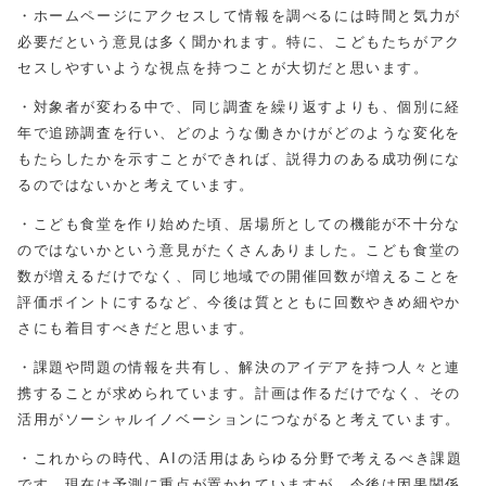
・ホームページにアクセスして情報を調べるには時間と気力が
必要だという意見は多く聞かれます。特に、こどもたちがアク
セスしやすいような視点を持つことが大切だと思います。
・対象者が変わる中で、同じ調査を繰り返すよりも、個別に経
年で追跡調査を行い、どのような働きかけがどのような変化を
もたらしたかを示すことができれば、説得力のある成功例にな
るのではないかと考えています。
・こども食堂を作り始めた頃、居場所としての機能が不十分な
のではないかという意見がたくさんありました。こども食堂の
数が増えるだけでなく、同じ地域での開催回数が増えることを
評価ポイントにするなど、今後は質とともに回数やきめ細やか
さにも着目すべきだと思います。
・課題や問題の情報を共有し、解決のアイデアを持つ人々と連
携することが求められています。計画は作るだけでなく、その
活用がソーシャルイノベーションにつながると考えています。
・これからの時代、
AI
の活用はあらゆる分野で考えるべき課題
です。現在は予測に重点が置かれていますが、今後は因果関係