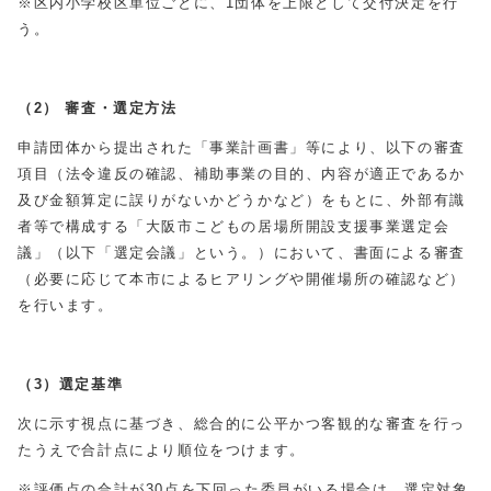
※区内小学校区単位ごとに、1団体を上限として交付決定を行
う。
（2）
審査・選定方法
申請団体から提出された「事業計画書」等により、以下の審査
項目（法令違反の確認、補助事業の目的、内容が適正であるか
及び金額算定に誤りがないかどうかなど）をもとに、外部有識
者等で構成する「大阪市こどもの居場所開設支援事業選定会
議」（以下「選定会議」という。）において、書面による審査
（必要に応じて本市によるヒアリングや開催場所の確認など）
を行います。
（3）選定基準
次に示す視点に基づき、総合的に公平かつ客観的な審査を行っ
たうえで合計点により順位をつけます。
※評価点の合計が30点を下回った委員がいる場合は、選定対象