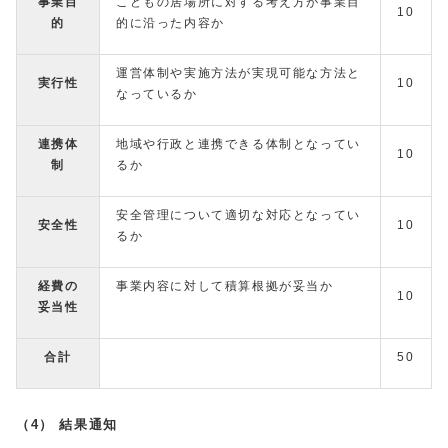
事業目
こどもの居場所に対する考え方が事業目
10
的
的に沿った内容か
運営体制や実施方法が実現可能な方法と
実行性
10
なっているか
連携体
地域や行政と連携できる体制となってい
10
制
るか
安全管理について適切な対応となってい
安全性
10
るか
経費の
事業内容に対して積算根拠が妥当か
10
妥当性
合計
50
（4）
結果通知