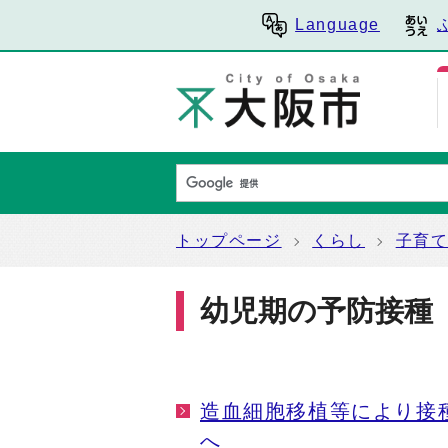
Language
トップページ
くらし
子育
幼児期の予防接種
造血細胞移植等により接
へ