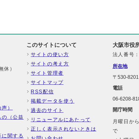
このサイトについて
大阪市役
サイトの使い方
法人番号：6
サイトの考え方
所在地
中無休）
サイト管理者
〒530-8
サイトマップ
電話
RSS配信
06-6208-
掲載データを使う
の声）
開庁時間
過去のサイト
もの（公益
リニューアルにあたって
月曜日から
正しく表示されないときは
で
等に関する
お問い合わせ