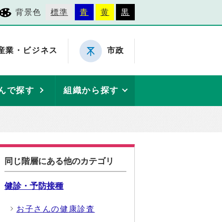
背景色
標準
青
黄
黒
産業・ビジネス
市政
んで探す
組織から探す
同じ階層にある他のカテゴリ
健診・予防接種
お子さんの健康診査