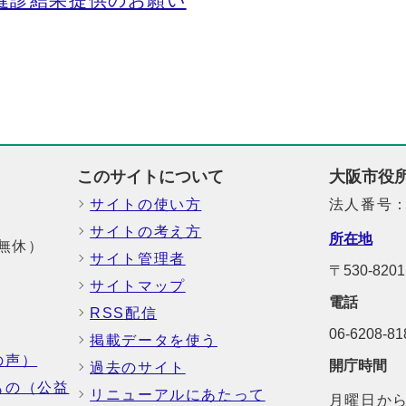
健診結果提供のお願い
このサイトについて
大阪市役
サイトの使い方
法人番号：6
サイトの考え方
所在地
中無休）
サイト管理者
〒530-8
サイトマップ
電話
RSS配信
06-6208-
掲載データを使う
の声）
開庁時間
過去のサイト
もの（公益
リニューアルにあたって
月曜日から