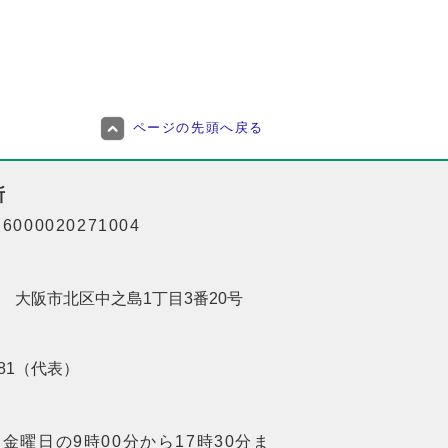
ページの先頭へ戻る
所
000020271004
201 大阪市北区中之島1丁目3番20号
8181（代表）
金曜日の9時00分から17時30分ま