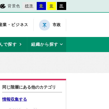
背景色
標準
青
黄
黒
産業・ビジネス
市政
んで探す
組織から探す
同じ階層にある他のカテゴリ
情報収集する