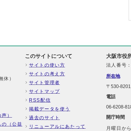
このサイトについて
大阪市役
サイトの使い方
法人番号：6
サイトの考え方
所在地
中無休）
サイト管理者
〒530-8
サイトマップ
電話
RSS配信
06-6208-
掲載データを使う
の声）
開庁時間
過去のサイト
もの（公益
リニューアルにあたって
月曜日から