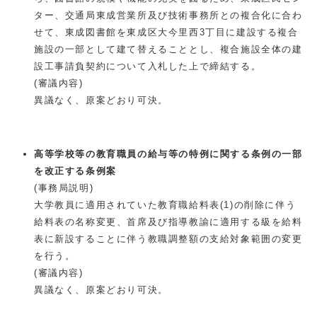
ター、交通局東成営業所及び技術事務所との複合化に合わ
せて、東成図書館を東成区大今里西3丁目に建設する複合
施設の一部として建て替えることとし、複合施設全体の建
設工事請負契約について入札した上で締結する。
(審議内容)
異議なく、原案どおり可決。
高等学校等の教育職員の給与等の特例に関する条例の一部
を改正する条例案
(事務局説明)
大学教員に適用されていた教育職給料表(1)の削除に伴う
給料表の名称変更、首席及び指導教諭に適用する級を給料
表に新設することに伴う教職調整額の支給対象範囲の変更
を行う。
(審議内容)
異議なく、原案どおり可決。