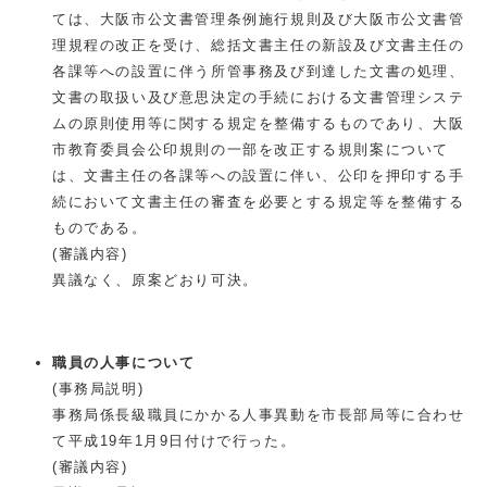
ては、大阪市公文書管理条例施行規則及び大阪市公文書管
理規程の改正を受け、総括文書主任の新設及び文書主任の
各課等への設置に伴う所管事務及び到達した文書の処理、
文書の取扱い及び意思決定の手続における文書管理システ
ムの原則使用等に関する規定を整備するものであり、大阪
市教育委員会公印規則の一部を改正する規則案について
は、文書主任の各課等への設置に伴い、公印を押印する手
続において文書主任の審査を必要とする規定等を整備する
ものである。
(審議内容)
異議なく、原案どおり可決。
職員の人事について
(事務局説明)
事務局係長級職員にかかる人事異動を市長部局等に合わせ
て平成19年1月9日付けで行った。
(審議内容)