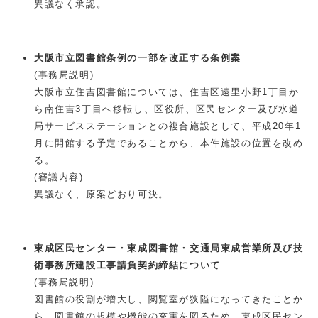
異議なく承認。
大阪市立図書館条例の一部を改正する条例案
(事務局説明)
大阪市立住吉図書館については、住吉区遠里小野1丁目か
ら南住吉3丁目へ移転し、区役所、区民センター及び水道
局サービスステーションとの複合施設として、平成20年1
月に開館する予定であることから、本件施設の位置を改め
る。
(審議内容)
異議なく、原案どおり可決。
東成区民センター・東成図書館・交通局東成営業所及び技
術事務所建設工事請負契約締結について
(事務局説明)
図書館の役割が増大し、閲覧室が狭隘になってきたことか
ら、図書館の規模や機能の充実を図るため、東成区民セン