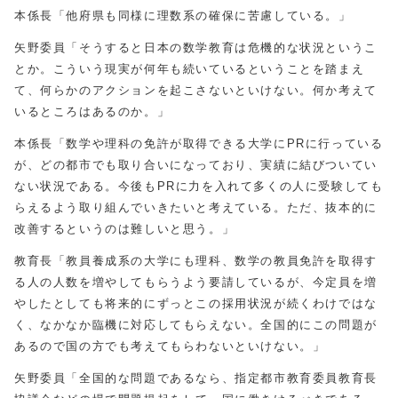
本係長「他府県も同様に理数系の確保に苦慮している。」
矢野委員「そうすると日本の数学教育は危機的な状況というこ
とか。こういう現実が何年も続いているということを踏まえ
て、何らかのアクションを起こさないといけない。何か考えて
いるところはあるのか。」
本係長「数学や理科の免許が取得できる大学にPRに行っている
が、どの都市でも取り合いになっており、実績に結びついてい
ない状況である。今後もPRに力を入れて多くの人に受験しても
らえるよう取り組んでいきたいと考えている。ただ、抜本的に
改善するというのは難しいと思う。」
教育長「教員養成系の大学にも理科、数学の教員免許を取得す
る人の人数を増やしてもらうよう要請しているが、今定員を増
やしたとしても将来的にずっとこの採用状況が続くわけではな
く、なかなか臨機に対応してもらえない。全国的にこの問題が
あるので国の方でも考えてもらわないといけない。」
矢野委員「全国的な問題であるなら、指定都市教育委員教育長