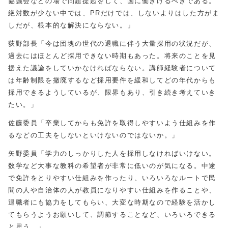
協議会などの場で問題提起をして、国に働きけるべきである。
絶対数が少ない中では、PRだけでは、しないよりはした方がま
しだが、根本的な解決にならない。」
荻野部長「今は団塊の世代の退職に伴う大量採用の状況だが、
過去にはほとんど採用できない時期もあった。将来のことを見
据えた議論をしていかなければならない。講師経験者について
は年齢制限を撤廃するなど採用要件を緩和してどの年代からも
採用できるようしているが、限界もあり、引き続き考えていき
たい。」
佐藤委員「卒業してからも免許を取得しやすいよう仕組みを作
るなどの工夫をしないといけないのではないか。」
矢野委員「学力のしっかりした人を採用しなければいけない。
数学など大事な教科の希望者が非常に低いのが気になる。中途
で免許をとりやすい仕組みを作ったり、いろいろなルートで民
間の人や自治体の人が教員になりやすい仕組みを作ることや、
退職者にも協力をしてもらい、大変な時期なので経験を活かし
てもらうようお願いして、調節することなど、いろいろできる
と思う。」