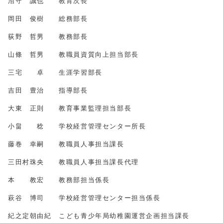
沼守 誠也 教育次長
岡田 俊樹 総務部長
荻野 哲男 教務部長
山條 哲男 教職員資質向上担当部長
三宅 卓 生涯学習部長
吉田 豊治 指導部長
大東 正則 教育事業監理担当部長
小畠 稔 学校経営管理センター所長
藤巻 幸嗣 教職員人事担当課長
三田村珠央 教職員人事担当課長代理
本 教宏 教務部担当係長
萩谷 博司 学校経営管理センター担当係長
紀之定朝由紀 こども青少年局幼稚園運営企画担当課長