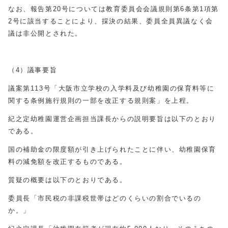
なお、報告第20号については教育委員会会議規則第6条第1項第
2号に該当することにより、採決の結果、委員全員異議なく会
議は非公開とされた。
（4）議事要旨
議案第113号「大阪市立学校の入学料及び幼稚園の保育料等に
関する条例施行規則の一部を改正する規則案」を上程。
紀之定幼稚園運営企画担当課長からの説明要旨は以下のとおり
である。
国の補助金の限度額が引き上げられたことに伴い、幼稚園保育
料の減免額を改正するものである。
質疑の概要は以下のとおりである。
委員長「市民税の非課税世帯はどのくらいの割合でいるの
か。」