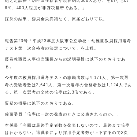
紀之定課長「幼稚園在籍者が現在約5,000人おり、そのうちの
8％、400人程度が非課税世帯である。」
採決の結果、委員全員異議なく、原案どおり可決。
報告第20号「平成23年度大阪市公立学校・幼稚園教員採用選考
テスト第一次合格者の決定について」を上程。
藤巻教職員人事担当課長からの説明要旨は以下のとおりであ
る。
今年度の教員採用選考テストの志願者数は4,171人、第一次選
考の受験者数は2,641人、第一次選考の合格者数は1,124人であ
る。第一次選考の全体の倍率は2.3倍である。
質疑の概要は以下のとおりである。
佐藤委員「倍率は一次の発表のときに公表されるのか。」
本係長「今回は最終予定者数を発表しないので、最終まで倍率
はわからない。退職者により採用予定者数が上下するので2次