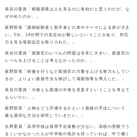
長谷川委員「模擬授業は人を見るのに有効だと思うのだが、な
ぜやめたのか。」
荻野部長「講師経験者と新卒者との差やテーマによる差が大き
い。5分、10分間での見定めが難しいということがあり、対応
力を見る場面設定を取り入れた。」
長谷川委員「面接官のレベルの問題は非常に大きい。面接官の
レベルを上げることは考えなかったのか。」
荻野部長「研修を行うなど面接官の力量を上げる努力もしてい
るが、よりよい面接手法を検討して場面指導を導入した。」
長谷川委員「今後とも面接の中身を見直すということを考えて
もらいたい。」
荻野部長「人物をどう評価するかという面接の手法について、
最も適切な方法を研究していきたい。」
矢野委員「高等学校は採用予定者数が少ない。高校の受験でう
まくいかなかった人が中学校の免許を持っていれば、中で働く