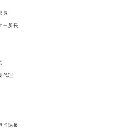
部長
ター所長
長
長代理
担当課長