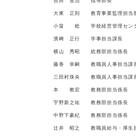
吉田 豊治 指導部長
大東 正則 教育事業監理担当
小畠 稔 学校経営管理セン
濱﨑 正行 学事担当課長
横山 秀昭 総務部担当係長
藤巻 幸嗣 教職員人事担当課
三田村珠央 教職員人事担当課
本 教宏 教務部担当係長
宇野新之祐 教務部担当係長
中野下豪紀 教務部担当係長
辻井 昭之 教職員給与・厚生