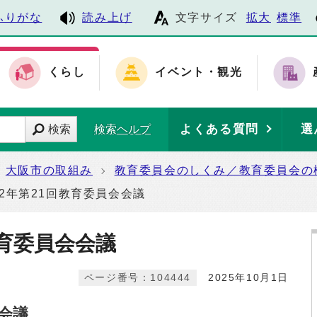
ふりがな
読み上げ
文字サイズ
拡大
標準
くらし
イベント・観光
よくある質問
選
検索
検索ヘルプ
大阪市の取組み
教育委員会のしくみ／教育委員会の
2年第21回教育委員会会議
教育委員会会議
ページ番号：104444
2025年10月1日
会会議