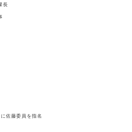
課長
事
者に佐藤委員を指名