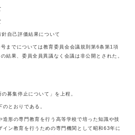
て
て
方針自己評価結果について
6
号までについては教育委員会会議規則第6条第1項
決の結果、委員全員異議なく会議は非公開とされた。
所の募集停止について」を上程。
下のとおりである。
や造形の専門教育を行う高等学校で培った知識や技
ザイン教育を行うための専門機関として昭和
63
年に