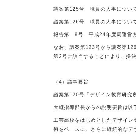
議案第
125
号 職員の人事につい
議案第
126
号 職員の人事につい
報告第 8号 平成
24
年度局運営
なお、議案第
123
号から議案第
12
第2号に該当することにより、採
（4）議事要旨
議案第
120
号「デザイン教育研究
大継指導部長からの説明要旨は以
工芸高校をはじめとしたデザイン
術をベースに、さらに継続的なデ