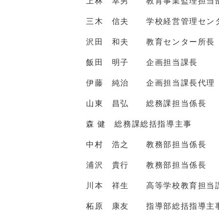
上林 幸男 教育事業監理担当
三木 信夫 学校経営管理セン
沢田 和夫 教育センター所長
飯田 明子 企画担当課長
伊藤 純治 企画担当課長代理
山東 昌弘 総務課担当係長
森 健 総務課総括指導主事
中村 浩之 教務部担当係長
浦沢 貴行 教務部担当係長
川本 祥生 高等学校教育担当
柘原 康友 指導部総括指導主