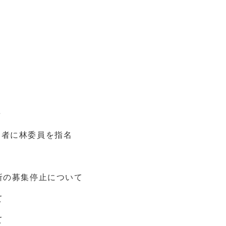
告
名者に林委員を指名
所の募集停止について
て
て