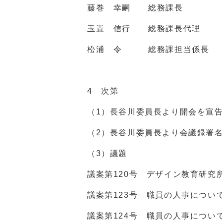
藤巻 幸嗣 総務課長
玉置 信行 総務課長代理
松浦 令 総務課担当係長
4 次第
（1）長谷川委員長より開会を宣
（2）長谷川委員長より会議録署
（3）議題
議案第
120
号 デザイン教育研究
議案第
123
号 職員の人事につい
議案第
124
号 職員の人事につい