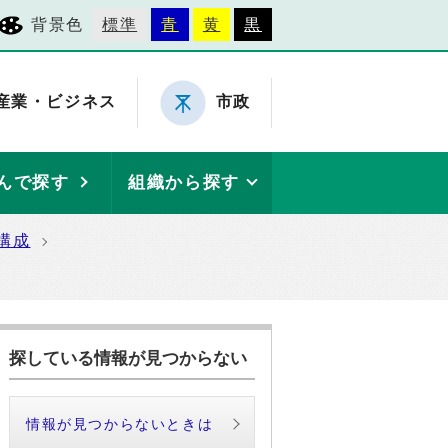
背景色
標準
青
黄
黒
産業・ビジネス
市政
んで探す
組織から探す
構成
探している情報が見つからない
情報が見つからないときは