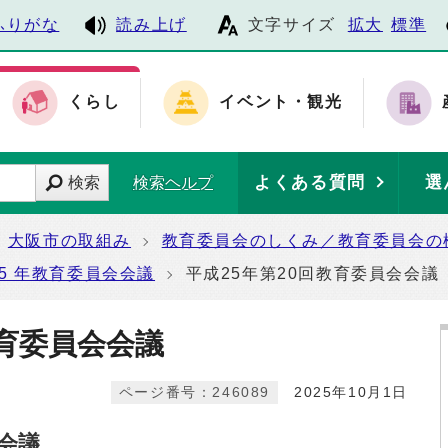
ふりがな
読み上げ
文字サイズ
拡大
標準
くらし
イベント・観光
よくある質問
選
検索
検索ヘルプ
大阪市の取組み
教育委員会のしくみ／教育委員会の
5 年教育委員会会議
平成25年第20回教育委員会会議
教育委員会会議
ページ番号：246089
2025年10月1日
会会議