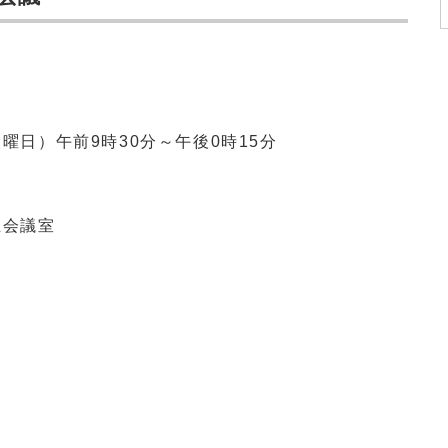
火曜日）午前9時
30
分～午後0時
15
分
上会議室