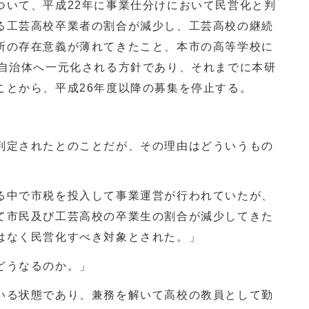
ついて、平成
22
年に事業仕分けにおいて民営化と判
る工芸高校卒業者の割合が減少し、工芸高校の継続
所の存在意義が薄れてきたこと、本市の高等学校に
自治体へ一元化される方針であり、それまでに本研
ことから、平成
26
年度以降の募集を停止する。
。
判定されたとのことだが、その理由はどういうもの
る中で市税を投入して事業運営が行われていたが、
て市民及び工芸高校の卒業生の割合が減少してきた
はなく民営化すべき対象とされた。」
どうなるのか。」
いる状態であり、兼務を解いて高校の教員として勤