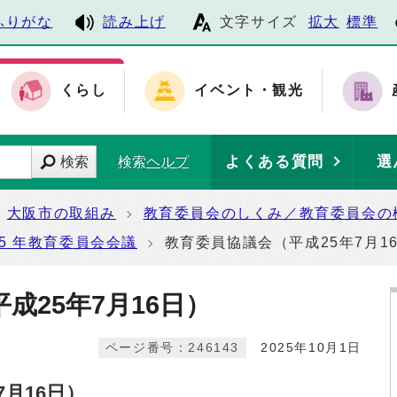
ふりがな
読み上げ
文字サイズ
拡大
標準
くらし
イベント・観光
よくある質問
選
検索
検索ヘルプ
大阪市の取組み
教育委員会のしくみ／教育委員会の
5 年教育委員会会議
教育委員協議会（平成25年7月1
成25年7月16日）
ページ番号：246143
2025年10月1日
月16日）