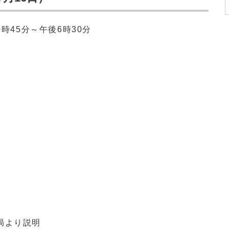
0時
45分
～午後6時
30分
局より説明