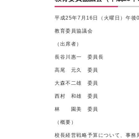
平成
25
年7月
16
日（火曜日）午後
教育委員協議会
（出席者）
長谷川惠一 委員長
高尾 元久 委員
大森不二雄 委員
西村 和雄 委員
林 園美 委員
（概要）
校長経営戦略予算について、事務