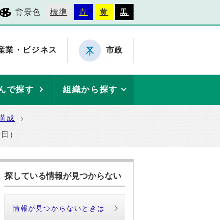
背景色
標準
青
黄
黒
産業・ビジネス
市政
んで探す
組織から探す
構成
6日）
探している情報が見つからない
情報が見つからないときは