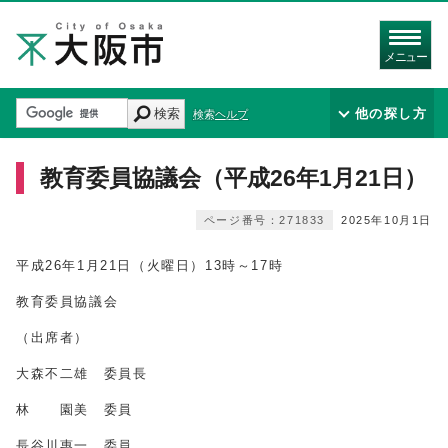
メニュー
検索
他の探し方
検索ヘルプ
教育委員協議会（平成26年1月21日）
ページ番号：271833
2025年10月1日
平成
26
年1月
21
日（火曜日）
13時
～
17時
教育委員協議会
（出席者）
大森不二雄 委員長
林 園美 委員
長谷川惠一 委員