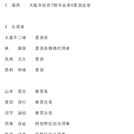
2 場所 大阪市役所7階市会第6委員会室
3 出席者
大森不二雄 委員長
林 園美 委員長職務代理者
高尾 元久 委員
西村 和雄 委員
山本 晋次 教育長
寳田 啓行 教育次長
沼守 誠也 教育次長
羽東 良紘 阿倍野区担当理事