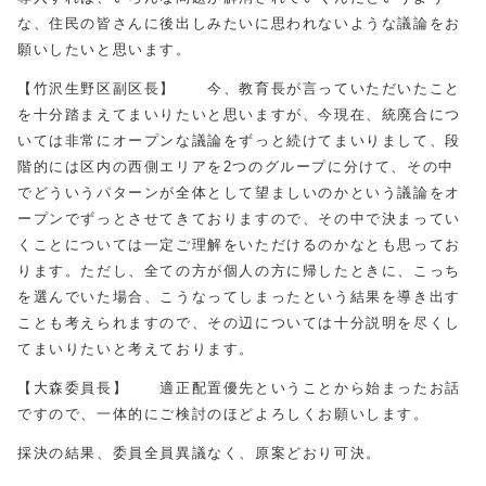
な、住民の皆さんに後出しみたいに思われないような議論をお
願いしたいと思います。
【竹沢生野区副区長】 今、教育長が言っていただいたこと
を十分踏まえてまいりたいと思いますが、今現在、統廃合につ
いては非常にオープンな議論をずっと続けてまいりまして、段
階的には区内の西側エリアを2つのグループに分けて、その中
でどういうパターンが全体として望ましいのかという議論をオ
ープンでずっとさせてきておりますので、その中で決まってい
くことについては一定ご理解をいただけるのかなとも思ってお
ります。ただし、全ての方が個人の方に帰したときに、こっち
を選んでいた場合、こうなってしまったという結果を導き出す
ことも考えられますので、その辺については十分説明を尽くし
てまいりたいと考えております。
【大森委員長】 適正配置優先ということから始まったお話
ですので、一体的にご検討のほどよろしくお願いします。
採決の結果、委員全員異議なく、原案どおり可決。