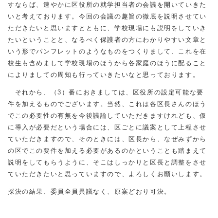
すならば、速やかに区役所の就学担当者の会議を開いていきた
いと考えております。今回の会議の趣旨の徹底を説明させてい
ただきたいと思いますとともに、学校現場にも説明をしていき
たいということと、なるべく保護者の方にわかりやすい文章と
いう形でパンフレットのようなものをつくりまして、これを在
校生も含めまして学校現場のほうから各家庭のほうに配ること
によりましての周知も行っていきたいなと思っております。
それから、（3）番におきましては、区役所の設定可能な要
件を加えるものでございます。当然、これは各区長さんのほう
でこの必要性の有無を今後議論していただきますけれども、仮
に導入が必要だという場合には、区ごとに議案として上程させ
ていただきますので、そのときには、区長から、なぜみずから
の区でこの要件を加える必要があるのかということも踏まえて
説明をしてもらうように、そこはしっかりと区長と調整をさせ
ていただきたいと思っていますので、よろしくお願いします。
採決の結果、委員全員異議なく、原案どおり可決。