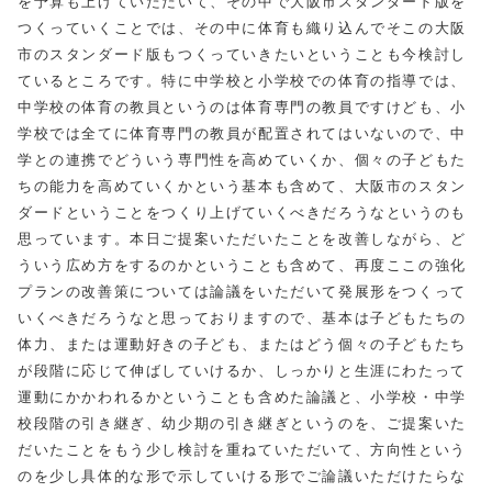
を予算も上げていただいて、その中で大阪市スタンダード版を
つくっていくことでは、その中に体育も織り込んでそこの大阪
市のスタンダード版もつくっていきたいということも今検討し
ているところです。特に中学校と小学校での体育の指導では、
中学校の体育の教員というのは体育専門の教員ですけども、小
学校では全てに体育専門の教員が配置されてはいないので、中
学との連携でどういう専門性を高めていくか、個々の子どもた
ちの能力を高めていくかという基本も含めて、大阪市のスタン
ダードということをつくり上げていくべきだろうなというのも
思っています。本日ご提案いただいたことを改善しながら、ど
ういう広め方をするのかということも含めて、再度ここの強化
プランの改善策については論議をいただいて発展形をつくって
いくべきだろうなと思っておりますので、基本は子どもたちの
体力、または運動好きの子ども、またはどう個々の子どもたち
が段階に応じて伸ばしていけるか、しっかりと生涯にわたって
運動にかかわれるかということも含めた論議と、小学校・中学
校段階の引き継ぎ、幼少期の引き継ぎというのを、ご提案いた
だいたことをもう少し検討を重ねていただいて、方向性という
のを少し具体的な形で示していける形でご論議いただけたらな