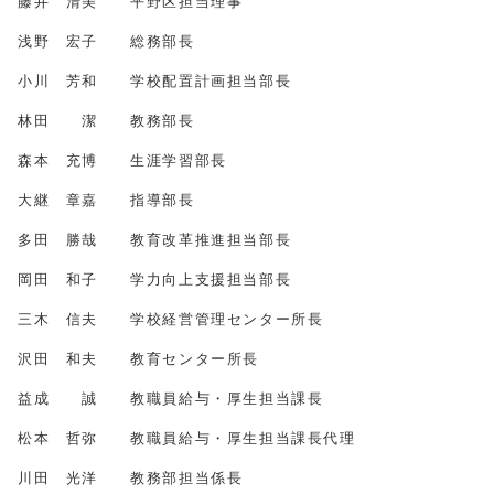
藤井 清美 平野区担当理事
浅野 宏子 総務部長
小川 芳和 学校配置計画担当部長
林田 潔 教務部長
森本 充博 生涯学習部長
大継 章嘉 指導部長
多田 勝哉 教育改革推進担当部長
岡田 和子 学力向上支援担当部長
三木 信夫 学校経営管理センター所長
沢田 和夫 教育センター所長
益成 誠 教職員給与・厚生担当課長
松本 哲弥 教職員給与・厚生担当課長代理
川田 光洋 教務部担当係長