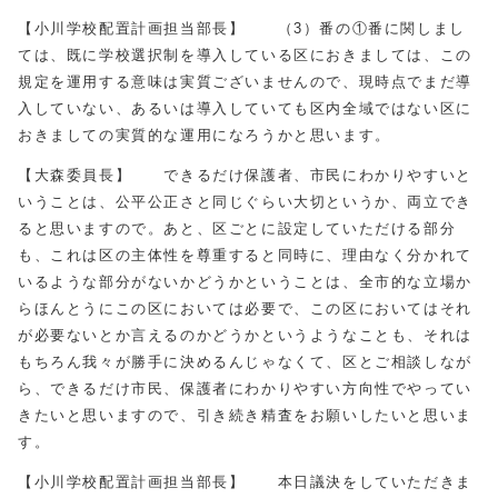
【小川学校配置計画担当部長】 （3）番の①番に関しまし
ては、既に学校選択制を導入している区におきましては、この
規定を運用する意味は実質ございませんので、現時点でまだ導
入していない、あるいは導入していても区内全域ではない区に
おきましての実質的な運用になろうかと思います。
【大森委員長】 できるだけ保護者、市民にわかりやすいと
いうことは、公平公正さと同じぐらい大切というか、両立でき
ると思いますので。あと、区ごとに設定していただける部分
も、これは区の主体性を尊重すると同時に、理由なく分かれて
いるような部分がないかどうかということは、全市的な立場か
らほんとうにこの区においては必要で、この区においてはそれ
が必要ないとか言えるのかどうかというようなことも、それは
もちろん我々が勝手に決めるんじゃなくて、区とご相談しなが
ら、できるだけ市民、保護者にわかりやすい方向性でやってい
きたいと思いますので、引き続き精査をお願いしたいと思いま
す。
【小川学校配置計画担当部長】 本日議決をしていただきま