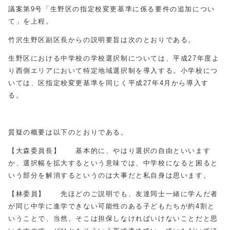
議案第9号「生野区の指定校変更基準に係る要件の追加につい
て」を上程。
竹沢生野区副区長からの説明要旨は次のとおりである。
生野区における中学校の学校選択制については、平成27年度よ
り西側エリアにおいて特定地域選択制を導入する。小学校につ
いては、区指定校変更基準を同じく平成27年4月から導入す
る。
質疑の概要は以下のとおりである。
【大森委員長】 基本的に、やはり選択の自由といいます
か、選択幅を拡大するという意味では、中学校になると困ると
いう部分を解消するというのは大事だと私自身は思います。
【林委員】 先ほどのご説明でも、友達同士一緒に学んだ者
が同じ中学に進学できない可能性のある子どもたちが約4割と
いうことで、当然、そこは担保しなければいけないことだと思