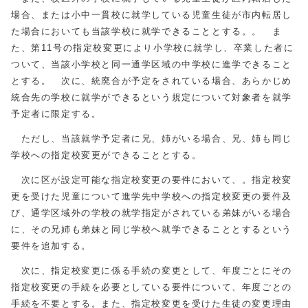
場合、または小中一貫校に就学している児童生徒が市内転居し
た場合においても当該学校に就学できることとする。。 ま
た、第11号の指定校変更により小学校に就学し、卒業した者に
ついて、当該小学校と同一通学区域の中学校に進学できること
とする。 次に、統廃合が予定をされている場合、あらかじめ
統合先の学校に就学ができるという規定について対象者を就学
予定者に限定する。
ただし、当該就学予定者に兄、姉がいる場合、兄、姉も同じ
学校への指定校変更ができることとする。
次に区が設定可能な指定校変更の要件において、。指定校変
更を受けた児童について進学先中学校への指定校変更の要件及
び、通学区域外の学校の就学指定がされている弟妹がいる場合
に、その兄姉も弟妹と同じ学校へ就学できることとするという
要件を追加する。
次に、指定校変更に係る手続の変更として、年度ごとにその
指定校変更の手続を必要としている要件について、年度ごとの
手続を不要とする。また、指定校変更を受けた生徒の変更理由