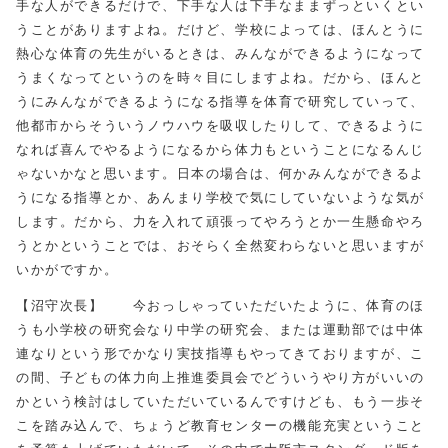
手な人ができるだけで、下手な人は下手なままずっといくとい
うことがありますよね。だけど、学校によっては、ほんとうに
熱心な体育の先生がいるときは、みんなができるようになって
うまくなってというのを時々目にしますよね。だから、ほんと
うにみんなができるようになる指導を体育で研究していって、
他都市からそういうノウハウを吸収したりして、できるように
なれば喜んでやるようになるから体力もということになるんじ
ゃないかなと思います。日本の場合は、何かみんなができるよ
うになる指導とか、あんまり学校で気にしていないような気が
します。だから、力を入れて頑張ってやろうとか一生懸命やろ
うとかということでは、おそらく全然変わらないと思いますが
いかがですか。
【沼守次長】 今おっしゃっていただいたように、体育のほ
うも小学校の研究会なり中学の研究会、または運動部では中体
連なりという形でかなり実技指導もやってきておりますが、こ
の間、子どもの体力向上推進委員会でどういうやり方がいいの
かという検討はしていただいているんですけども、もう一歩そ
こを踏み込んで、ちょうど教育センターの機能充実ということ