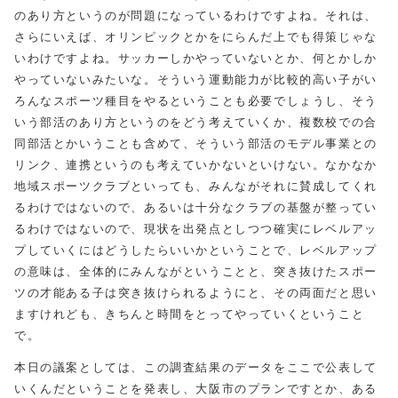
のあり方というのが問題になっているわけですよね。それは、
さらにいえば、オリンピックとかをにらんだ上でも得策じゃな
いわけですよね。サッカーしかやっていないとか、何とかしか
やっていないみたいな。そういう運動能力が比較的高い子がい
ろんなスポーツ種目をやるということも必要でしょうし、そう
いう部活のあり方というのをどう考えていくか、複数校での合
同部活とかいうことも含めて、そういう部活のモデル事業との
リンク、連携というのも考えていかないといけない。なかなか
地域スポーツクラブといっても、みんながそれに賛成してくれ
るわけではないので、あるいは十分なクラブの基盤が整ってい
るわけではないので、現状を出発点としつつ確実にレベルアッ
プしていくにはどうしたらいいかということで、レベルアップ
の意味は、全体的にみんながということと、突き抜けたスポー
ツの才能ある子は突き抜けられるようにと、その両面だと思い
ますけれども、きちんと時間をとってやっていくということ
で。
本日の議案としては、この調査結果のデータをここで公表して
いくんだということを発表し、大阪市のプランですとか、ある