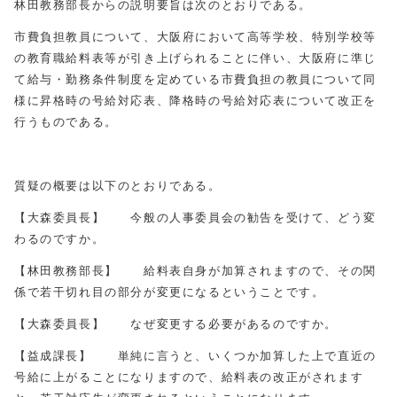
林田教務部長からの説明要旨は次のとおりである。
市費負担教員について、大阪府において高等学校、特別学校等
の教育職給料表等が引き上げられることに伴い、大阪府に準じ
て給与・勤務条件制度を定めている市費負担の教員について同
様に昇格時の号給対応表、降格時の号給対応表について改正を
行うものである。
質疑の概要は以下のとおりである。
【大森委員長】 今般の人事委員会の勧告を受けて、どう変
わるのですか。
【林田教務部長】 給料表自身が加算されますので、その関
係で若干切れ目の部分が変更になるということです。
【大森委員長】 なぜ変更する必要があるのですか。
【益成課長】 単純に言うと、いくつか加算した上で直近の
号給に上がることになりますので、給料表の改正がされます