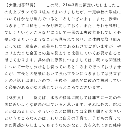
【大継指導部長】 この間、21年3月に策定いたしましたこ
の向上プランで取り組んでまいりましたが、一定学校の取組に
ついてはかなり進んでいるところもございます。また、授業に
つきまして目標をしっかり設定しておく、また、それを説明し
ていくというところなどについて一層の工夫改善をしていく必
要があるというようなことも見られており、全体的な取り組み
としては一定進み、改善をしつつあるわけでございますが、や
はりまだまだ全国との差を見ますと改善していく必要があると
感じております。具体的に原因につきましては、我々も関連性
について十分な分析をし切っているところまで行っておりませ
んが、市長との懇談において強化プランにつきましては見直す
とのお話も出ましたので、今後少し総合的に改めて検討してい
く必要があるかなと感じているところでございます。
【林委員】 例えば、水泳の指導に関しては非常に一定の全
国に近いような結果が出ていると思います。それ以外の、跳ぶ
とかはねるとか、そういうことに関しては全国と開きが大きい
というところなんかは、わりと自分の子育て、子どもの育って
きた実感からしましてもそうなのかなと。力を入れてきた経緯