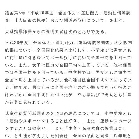
議案第5号「平成26年度「全国体力・運動能力、運動習慣等調
査」【大阪市の概要】および関係の取組について」を上程。
大継指導部長からの説明要旨は次のとおりである。
平成26年度「全国体力・運動能力、運動習慣等調査」の大阪市
結果について、全国調査結果と比較して、小学校では男女とも
に前年度に引き続いてボール投げにおいて全国平均を上回って
いる。また、女子は握力で全国平均を上回っている。他の種目
では全国平均を下回っている。中学校では、男女ともに握力で
全国平均を上回っているが、他の種目は全国平均を下回ってい
る。昨年度、男女ともに全国平均との差が顕著であった持久走
はわずかに全国平均に近づいたが、立ち幅跳びで男女ともに差
が顕著に見られている。
児童生徒質問紙調査の各項目の結果については、小中学校とも
「運動やスポーツをすることは好き」、また「運動やスポーツ
をすることは得意だ」、また「体育・保健体育の授業は楽し
い」と生徒が答えました割合は、全国の傾向と同様に昨年度と