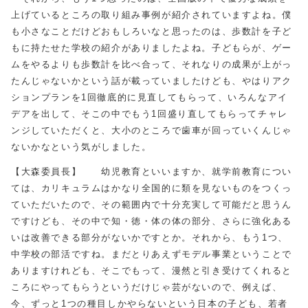
上げているところの取り組み事例が紹介されていますよね。僕
も小さなことだけどおもしろいなと思ったのは、歩数計を子ど
もに持たせた学校の紹介がありましたよね。子どもらが、ゲー
ムをやるよりも歩数計を比べ合って、それなりの成果が上がっ
たんじゃないかという話が載っていましたけども、やはりアク
ションプランを1回徹底的に見直してもらって、いろんなアイ
デアを出して、そこの中でもう1回盛り直してもらってチャレ
ンジしていただくと、大小のところで歯車が回っていくんじゃ
ないかなという気がしました。
【大森委員長】 幼児教育といいますか、就学前教育につい
ては、カリキュラムはかなり全国的に類を見ないものをつくっ
ていただいたので、その範囲内で十分充実して可能だと思うん
ですけども、その中で知・徳・体の体の部分、さらに強化ある
いは改善できる部分がないかですとか。それから、もう1つ、
中学校の部活ですね。まだとりあえずモデル事業ということで
ありますけれども、そこでもって、漫然と引き受けてくれると
ころにやってもらうというだけじゃ芸がないので、例えば、
今、ずっと1つの種目しかやらないという日本の子ども、若者