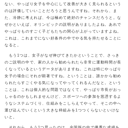
ない、やっぱり女子を中心にして改善が大きく見られるという
のは評価していいことだろうと思うんですね。それから、ま
た、冷静に考えれば、今は極めて絶好のチャンスだろうと。な
ぜかといえば、オリンピックの説明がありましたよね。あれで
やっぱりものすごく子どもたちの関心が上がっていますよね。
これは、これまでにない好条件の中でやる気を持たせることに
なると。
もう1つは、女子がなぜ伸びてきたかということで、さっき
のご説明の中で、家の人から勧められたら非常に運動時間が長
くなっているというデータがありますね。これは特にやっぱり
女子の場合にそれが顕著ですね。ということは、誰かから勧め
られたらすごくやる気になってやってくれるんだなと。という
ことは、これは個人的な問題ではなくて、やっぱり市長がおっ
しゃるのかもしれませんけど、スポーツへの参加を慫慂するよ
うなシステムづくり、仕組みをこしらえてやって、そこの中へ
運び込んでいくという大きな枠組みを1つつくらないといけな
いと。
それから、もう1つ思ったのは、全国版の中で優秀な成績を