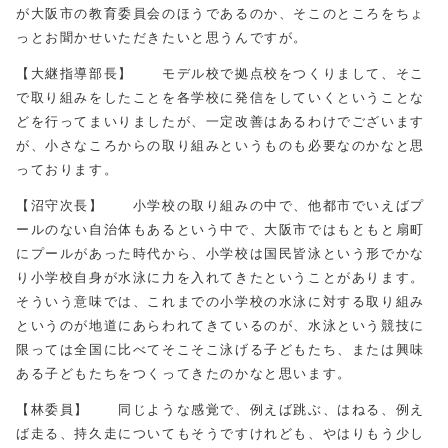
が大阪市の教育委員会のほうであるのか、そこのところをちょ
っとお聞かせいただきたいと思うんですが。
【大継指導部長】 モデル校で拠点校をつくりまして、そこ
で取り組みをしたことを各学校に発信をしていくということな
どを行ってまいりましたが、一定改善はあるわけでございます
が、小さなころからの取り組みというものも必要なのかなと思
っております。
【沼守次長】 小学校の取り組みの中で、他都市でいえばプ
ールのない自治体もあるという中で、大阪市ではもともと扇町
にプールがあった時代から、小学校は国民皆泳という形でかな
り小学校自身が水泳に力を入れてきたということがあります。
そういう意味では、これまでの小学校の水泳に対する取り組み
というのが地道にあらわれてきているのが、水泳という競技に
限っては全国に比べてそこそこ泳げる子どもたち、または興味
ある子どもたちをつくってきたのかなと思います。
【林委員】 同じような感覚で、例えば跳ぶ、はねる、例え
ば走る、持久走についてもそうですけれども、やはりもう少し