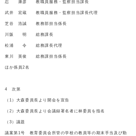
忍 康彦 教職員服務・監察担当課長
武井 宏蔵 教職員服務・監察担当課長代理
芝谷 浩誠 教務部担当係長
川阪 明 総務課長
松浦 令 総務課長代理
東川 英俊 総務課担当係長
ほか係員2名
4 次第
（1）大森委員長より開会を宣告
（2）大森委員長より会議録署名者に林委員を指名
（3）議題
議案第1号 教育委員会所管の学校の教員等の期末手当及び勤