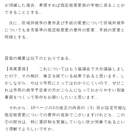
が消滅した場合、希望すれば指定校変更前の学校に戻ることが
できることとする。
次に、区域外就学の要件及び手続の変更について区域外就学
についても全市基準の指定校変更の要件の変更、手続の変更と
同様とする。
質疑の概要は以下のとおりである。
【高尾委員】 これについてはもう協議会で大分議論しまし
たので、その検討、修正を経ている結果であると思います。し
かしながら、やはり市民にとってはわかりにくいので、ぜひこ
れは市民の就学予定者の方がごらんになってわかりやすい別途
書面をつくって添付をお願いしたいと思います。
それから、10ページの2の改正の内容の（3）区が設定可能な
指定校変更についての要件の追加でございますけれども、この
①の部分は、特に選択制を実施していない区が対象であるとい
う理解でよろしいですか。