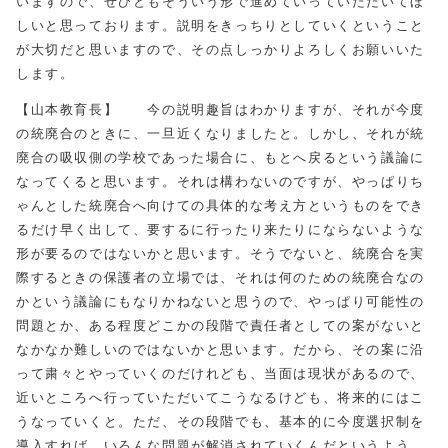
いますので、ぜひともそういう形で進めていっていただいてほ
しいと思っております。説明をきっちりとしていくということ
が大切だと思いますので、その点しっかりよろしくお願いいた
します。
【山本教育長】 今の説明趣旨はわかりますが、それが今度
の統廃合のときに、一旦近くなりましたと。しかし、それが統
廃合の吸収側の学校であった場合に、もとへ戻るという議論に
なってくると思います。それは構わないのですが、やっぱりち
ゃんとした統廃合へ向けての具体的な考え方というものをでき
るだけ早く出して、要するに行ったり来たりにならないような
形が要るのではないかと思います。そうでないと、統廃合を実
際するときの保護者の立場では、それは何のための統廃合なの
かという議論にもなりかねないと思うので、やっぱり可能性の
問題とか、ある程度どこかの段階で責任者としての案がないと
なかなか難しいのではないかと思います。だから、その案に沿
って粛々とやっていくのだけれども、当面は現状があるので、
近いところへ行っていただいてこうなるけども、将来的にはこ
うなっていくと。ただ、その段階でも、基本的に今度選択制を
導入すれば、いろんな問題が解消されていくんだというよう