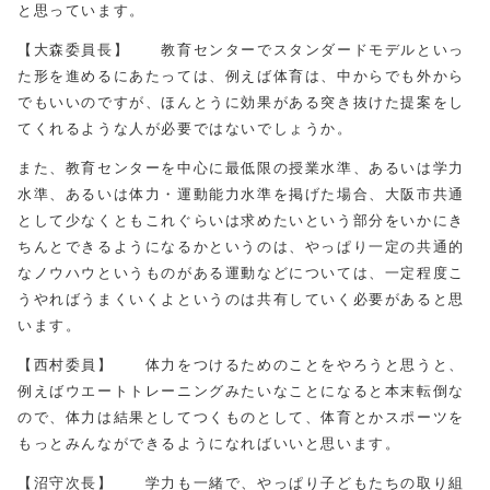
と思っています。
【大森委員長】 教育センターでスタンダードモデルといっ
た形を進めるにあたっては、例えば体育は、中からでも外から
でもいいのですが、ほんとうに効果がある突き抜けた提案をし
てくれるような人が必要ではないでしょうか。
また、教育センターを中心に最低限の授業水準、あるいは学力
水準、あるいは体力・運動能力水準を掲げた場合、大阪市共通
として少なくともこれぐらいは求めたいという部分をいかにき
ちんとできるようになるかというのは、やっぱり一定の共通的
なノウハウというものがある運動などについては、一定程度こ
うやればうまくいくよというのは共有していく必要があると思
います。
【西村委員】 体力をつけるためのことをやろうと思うと、
例えばウエートトレーニングみたいなことになると本末転倒な
ので、体力は結果としてつくものとして、体育とかスポーツを
もっとみんなができるようになればいいと思います。
【沼守次長】 学力も一緒で、やっぱり子どもたちの取り組