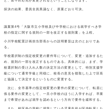
と、若干対応先が変更されるということになります。
採決の結果、委員全員異議なく、原案どおり可決。
議案第4号「大阪市立小学校及び中学校における就学すべき学
校の指定に関する規則の一部を改正する規則案」を上程。
小川学校配置計画担当部長からの説明要旨は次のとおりであ
る。
学校選択制の指定校変更の要件等について、変更・追加するた
め、規則の一部を改正するものである。具体的には、まず、学
校選択制の受け入れ人数の決定方法の変更として、特別支援学
級について通常学級と同様に、校長の意見を聴取した上で区長
と協議して決定するというものに変更する。
次に、全市基準の指定校変更の要件の変更について、転居に
係る要件の変更として、一旦小学校のほうに入学すれば、卒業
まで希望があれば就学を認めるという方向で要件を緩和する。
また、校区外の学校に就学している児童生徒が区内転居した