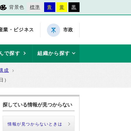
背景色
標準
青
黄
黒
産業・ビジネス
市政
んで探す
組織から探す
構成
日）
探している情報が見つからない
情報が見つからないときは