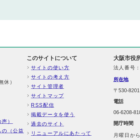
このサイトについて
大阪市役
サイトの使い方
法人番号：6
サイトの考え方
所在地
中無休）
サイト管理者
〒530-8
サイトマップ
電話
RSS配信
06-6208-
掲載データを使う
の声）
開庁時間
過去のサイト
もの（公益
リニューアルにあたって
月曜日から