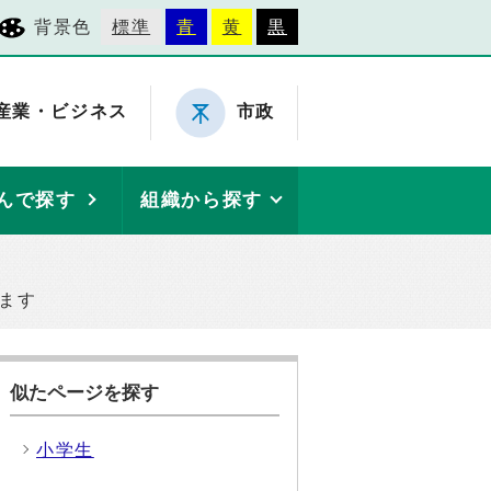
背景色
標準
青
黄
黒
産業・ビジネス
市政
んで探す
組織から探す
ます
似たページを探す
小学生