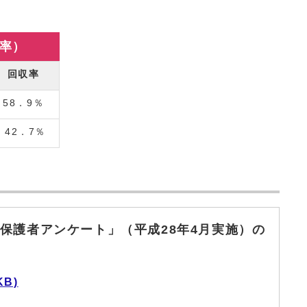
率）
回収率
58．9％
42．7％
保護者アンケート」（平成28年4月実施）の
KB)