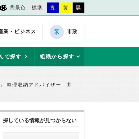
背景色
標準
青
黄
黒
産業・ビジネス
市政
んで探す
組織から探す
」 整理収納アドバイザー 井
探している情報が見つからない