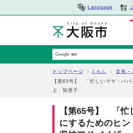
Language
トップページ
くらし
文化・
【第65号】 「忙しいママ・パ
上 知恵子
【第65号】 「
にするためのヒン