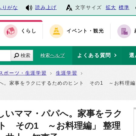
ふりがな
読み上げ
文字サイズ
拡大
標準
くらし
イベント・観光
よくある質問
選
検索
検索ヘルプ
スポーツ・生涯学習
生涯学習
パへ。家事をラクにするためのヒント その1 ～お料理編
忙しいママ・パパへ。家事をラク
ト その1 ～お料理編」 整理